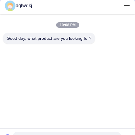
Papier filtre HME, efficace à
Rouleau de papier filtre HME
dglwdkj
99,999 %, absorption d'eau à 220 %
absorbant
Papier Filtre HME
Papier Filtre HME
February 10, 2026
February 10, 2026
10:08 PM
Good day, what product are you looking for?
00:18
00:18
Papier filtre HME pour l'isolation
Rouleau de papier filtre HME
médicale
absorbant
Papier Filtre HME
Papier Filtre HME
February 10, 2026
February 10, 2026
00:18
00:18
Papier filtre HME, isolation médicale,
Papier filtre HME à usage médical
hydratant
Papier Filtre HME