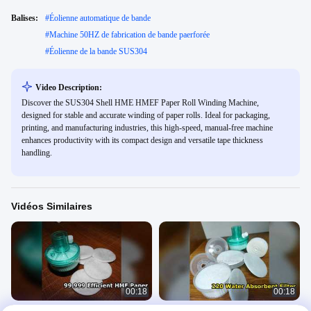
Balises:
#
Éolienne automatique de bande
#
Machine 50HZ de fabrication de bande paerforée
#
Éolienne de la bande SUS304
Video Description:
Discover the SUS304 Shell HME HMEF Paper Roll Winding Machine,
designed for stable and accurate winding of paper rolls. Ideal for packaging,
printing, and manufacturing industries, this high-speed, manual-free machine
enhances productivity with its compact design and versatile tape thickness
handling.
Vidéos Similaires
00:18
00:18