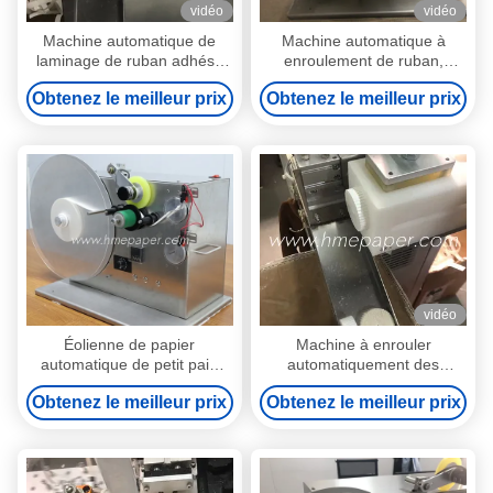
vidéo
vidéo
Machine automatique de
Machine automatique à
laminage de ruban adhésif
enroulement de ruban,
pour produits de 22 à 60 mm
expédition gratuite en Inde
Obtenez le meilleur prix
Obtenez le meilleur prix
contrôlée par système PLC
avec connexion électrique
vidéo
Éolienne de papier
Machine à enrouler
automatique de petit pain
automatiquement des
d'éolienne de bande
bandes de papier HME
Obtenez le meilleur prix
Obtenez le meilleur prix
110V/220V 50Hz