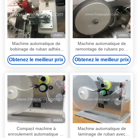
vidéo
vidéo
Machine automatique de
Machine automatique de
bobinage de ruban adhésif
remontage de rubans pour
100 kg Poids 220 V Voltage
produits Largeur 20-150 mm
Obtenez le meilleur prix
Obtenez le meilleur prix
22-60 mm Diamètre du
Longueur d'alimentation 55
rouleau Nouveau produit
mm
2024
vidéo
Compact machine à
Machine automatique de
enroulement automatique de
laminage de ruban avec