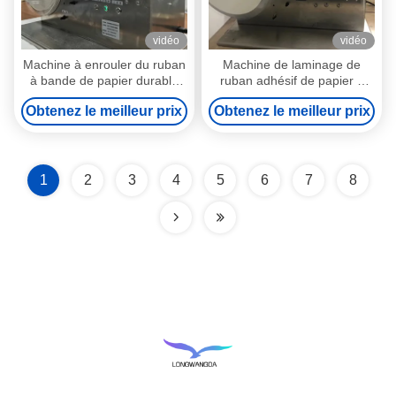
vidéo
vidéo
Machine à enrouler du ruban
Machine de laminage de
à bande de papier durable
ruban adhésif de papier à
en acier inoxydable 220v
filtre HME à fréquence 50 Hz
Obtenez le meilleur prix
Obtenez le meilleur prix
avec option de coupe
automatique
1
2
3
4
5
6
7
8