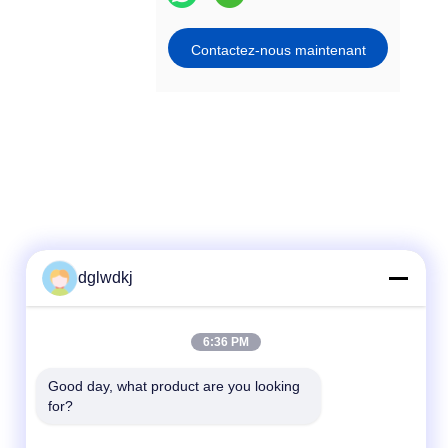
Contactez-nous maintenant
dglwdkj
Contactez rapidement
6:36 PM
Télégramme
Good day, what product are you looking 
for?
86-135-4928-4581
E-mail