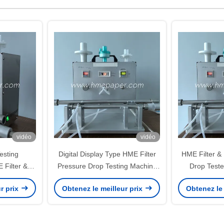
vidéo
vidéo
esting
Digital Display Type HME Filter
HME Filter & 
 Filter &
Pressure Drop Testing Machine
Drop Teste
d BV Filter
0-70L/min Gear For Your
T
r prix
Obtenez le meilleur prix
Obtenez le 
Requirements