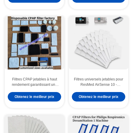
Filtres CPAP jetables à haut
Filtres universels jetables pour
rendement garantissant une
ResMed AirSense 10 -
pureté d'air optimale pour une
AirCurve 10 - S9 - AirStart
thérapie du sommeil et une
Obtenez le meilleur prix
Obtenez le meilleur prix
santé respiratoire améliorées