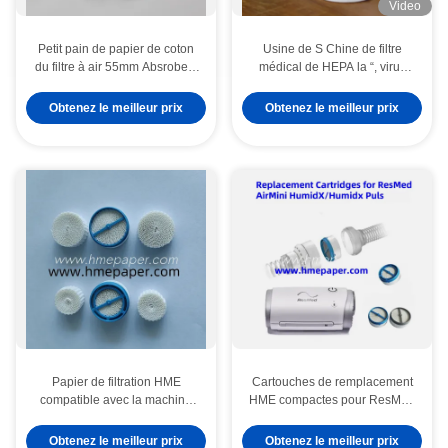
Video
Petit pain de papier de coton
Usine de S Chine de filtre
du filtre à air 55mm Absrobent
médical de HEPA la “, virus
pour HME médical
bactériens de BEF 99,99%
filtrent
Obtenez le meilleur prix
Obtenez le meilleur prix
Papier de filtration HME
Cartouches de remplacement
compatible avec la machine
HME compactes pour ResMed
Airmini et la pagaie de coton
HumidX / HumidX Plus
pour une meilleure respiration
Obtenez le meilleur prix
Obtenez le meilleur prix