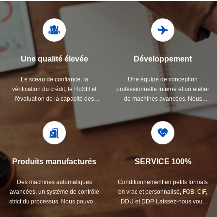
Une qualité élevée
Développement
Le sceau de confiance, la
Une équipe de conception
vérification du crédit, le RoSH et
professionnelle interne et un atelier
l'évaluation de la capacité des
de machines avancées. Nous
fournisseurs. La société dispose
pouvons coopérer pour développer
d'un système de contrôle de qualité
les produits dont vous avez besoin.
strict et d'un laboratoire de test
professionnel.
Produits manufacturés
SERVICE 100%
Des machines automatiques
Conditionnement en petits formats
avancées, un système de contrôle
en vrac et personnalisé, FOB, CIF,
strict du processus. Nous pouvons
DDU et DDP. Laissez-nous vous
fabriquer tous les terminaux
aider à trouver la meilleure solution