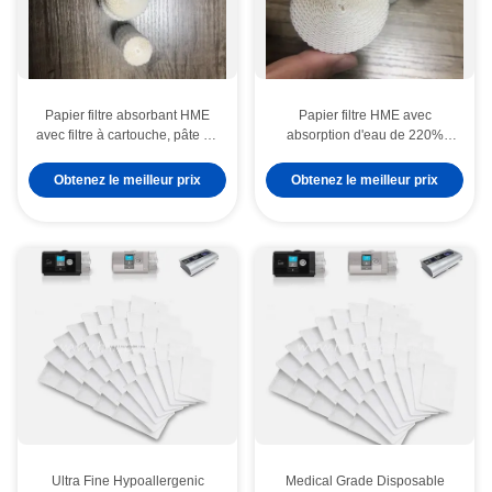
Papier filtre absorbant HME
Papier filtre HME avec
avec filtre à cartouche, pâte de
absorption d'eau de 220%
coton 100% et absorption
Pulpe de coton 100% pour
d'eau de 220%
applications de papier humide
Obtenez le meilleur prix
Obtenez le meilleur prix
médical
Ultra Fine Hypoallergenic
Medical Grade Disposable