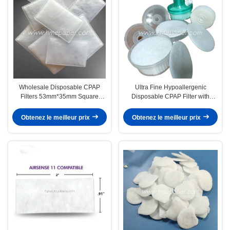
Wholesale Disposable CPAP
Ultra Fine Hypoallergenic
Filters 53mm*35mm Square
Disposable CPAP Filter with
Shape 5000pcs/box for ResMed
99.995% Efficiency and 5micron
AirSense 10 AirCurve 10 & S9
Porosity for Medical Ventilators
Obtenez le meilleur prix
Obtenez le meilleur prix
Series