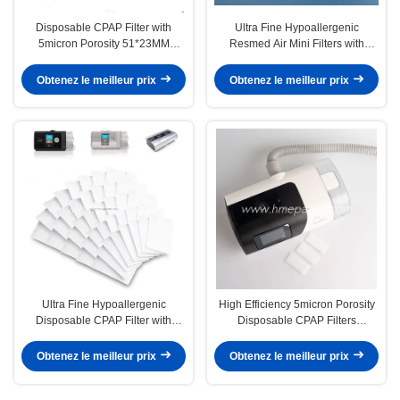
Disposable CPAP Filter with
Ultra Fine Hypoallergenic
5micron Porosity 51*23MM
Resmed Air Mini Filters with
Dimension and 150 psi Maximum
99.995% Efficiency and 5micron
Operating Pressure for Resmed
Porosity for CPAP Machines
Obtenez le meilleur prix
Obtenez le meilleur prix
Airsense 11
Ultra Fine Hypoallergenic
High Efficiency 5micron Porosity
Disposable CPAP Filter with
Disposable CPAP Filters
99.995% Efficiency and 5micron
53*35mm for Resmed Airsense
Porosity for Resmed Airsense 10
11 with 1 Year Warranty
Obtenez le meilleur prix
Obtenez le meilleur prix