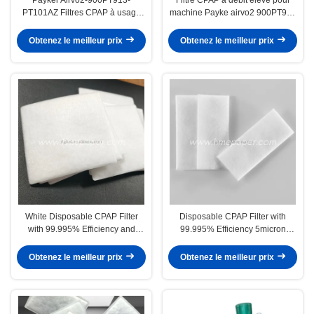
PT101AZ Filtres CPAP à usage
machine Payke airvo2 900PT913
unique Cycle de remplacement
PT101AZ
de 30 jours Convient pour les
Obtenez le meilleur prix
Obtenez le meilleur prix
machines CPAP médicales
White Disposable CPAP Filter
Disposable CPAP Filter with
with 99.995% Efficiency and
99.995% Efficiency 5micron
5micron Porosity 68MM*68MM
Porosity and 68MM*29MM Size
Size Compatible with Weinmann
for Weinmann CPAP Machines
Obtenez le meilleur prix
Obtenez le meilleur prix