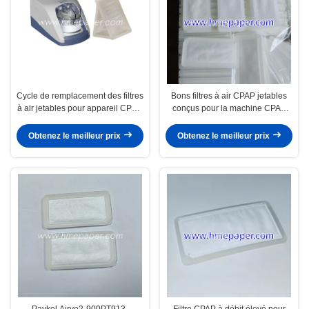
Cycle de remplacement des filtres
Bons filtres à air CPAP jetables
à air jetables pour appareil CPAP,
conçus pour la machine CPAP
conçu pour le Paykel Airvo2
Paykel Airvo2 900PT913
900PT913 PT101AZ, fournissant
PT101AZ assurant un air constant
Obtenez le meilleur prix
Obtenez le meilleur prix
de l'air
Paykel Airvo2-900PT913-
Filtre CPAP à débit élevé pour