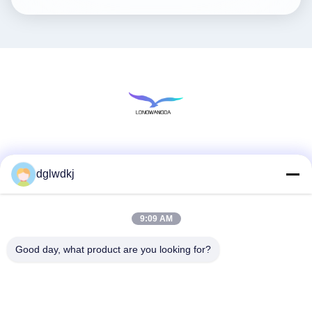
Les réseaux sociaux
dglwdkj
9:09 AM
Contactez rapidement
Télégramme
Good day, what product are you looking for?
86-135-4928-4581
E-mail