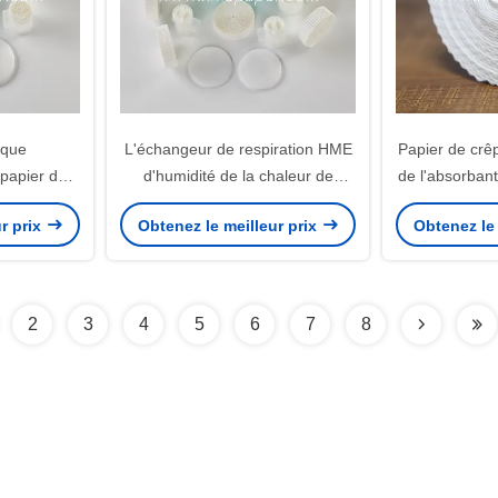
ique
L'échangeur de respiration HME
Papier de crê
 papier de
d'humidité de la chaleur de
de l'absorbant
tème de
système le petit pain humide de
de l'échange
r prix
Obtenez le meilleur prix
Obtenez le 
cal HME
papier de crêpe de papier filtre
de l
2
3
4
5
6
7
8