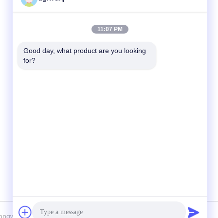
Contactez rapidement
11:07 PM
Télégramme
Good day, what product are you looking 
for?
86-135-4928-4581
E-mail
info@hmepaper.com
Adresse
3e étage, bâtiment 5, n°9 avenue Shengli,
ville de Tongqiao, zone de haute technologie
de Zhongkai, ville de Huizhou, province du
Guangdong, Chine
Longwangda Technology Co., Ltd. Tout. Les droits sont réservés.