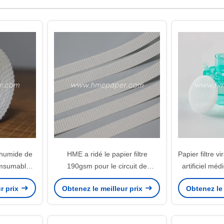
e humide de
HME a ridé le papier filtre
Papier filtre v
omsumables
190gsm pour le circuit de
artificiel m
respiration médical
r prix
Obtenez le meilleur prix
Obtenez le 