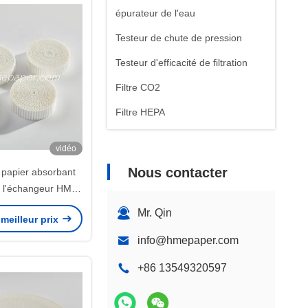
épurateur de l'eau
Testeur de chute de pression
Testeur d'efficacité de filtration
Filtre CO2
Filtre HEPA
vidéo
Nous contacter
e papier absorbant
e l'échangeur HME
ur et d'humidité
Mr. Qin
meilleur prix
info@hmepaper.com
+86 13549320597