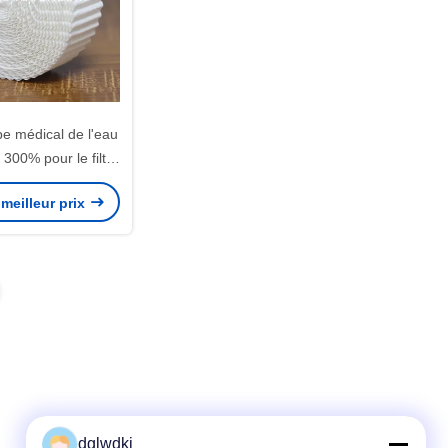
pe médical de l'eau
 300% pour le filtre
ur HME d'humidité
meilleur prix
a chaleur
dglwdkj