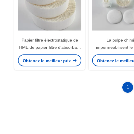
Papier filtre électrostatique de
La pulpe chim
HME de papier filtre d'absorbant
imperméabilisent le
médical d'humidité 0.01kg
crêpe pour le sys
Obtenez le meilleur prix
Obtenez le meilleu
respiration médi
1