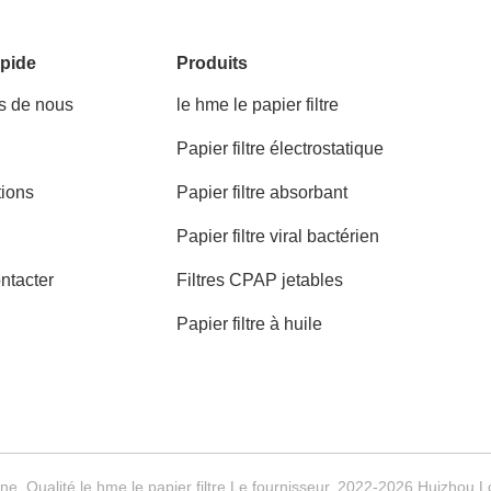
pide
Produits
s de nous
le hme le papier filtre
Papier filtre électrostatique
tions
Papier filtre absorbant
Papier filtre viral bactérien
ntacter
Filtres CPAP jetables
Papier filtre à huile
ne. Qualité le hme le papier filtre Le fournisseur. 2022-2026 Huizhou 