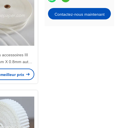
Contactez-nous maintenant
 accessoires III
m X 0.8mm autour
ltre médical HMEF
meilleur prix