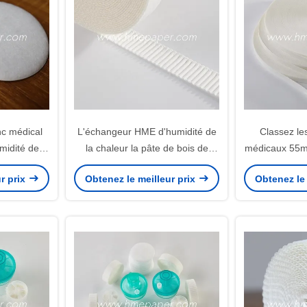
nc médical
L'échangeur HME d'humidité de
Classez les
midité de la
la chaleur la pâte de bois de
médicaux 55m
papier onduleuse plissée de
du papier fi
r prix
Obtenez le meilleur prix
Obtenez le 
papier filtre