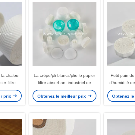
la chaleur
La crêpe/pli blancs/plie le papier
Petit pain d
ier filtre
filtre absorbant industriel de
d'humidité d
ltre 10mm
papier filtre de HME
de la chale
r prix
Obtenez le meilleur prix
Obtenez le 