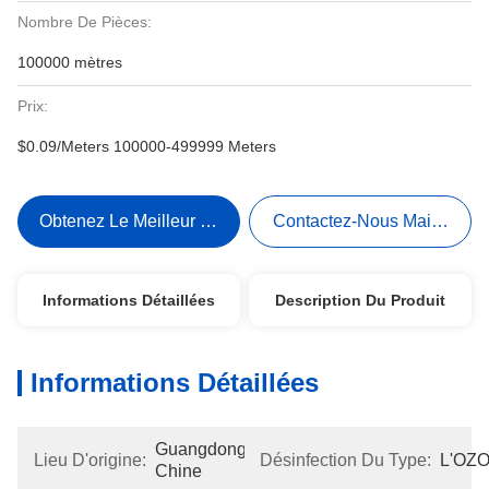
Nombre De Pièces:
100000 mètres
Prix:
$0.09/Meters 100000-499999 Meters
Obtenez Le Meilleur Prix
Contactez-Nous Maintenant
Informations Détaillées
Description Du Produit
Informations Détaillées
Guangdong, 
Lieu D'origine:
Désinfection Du Type:
L'OZ
Chine