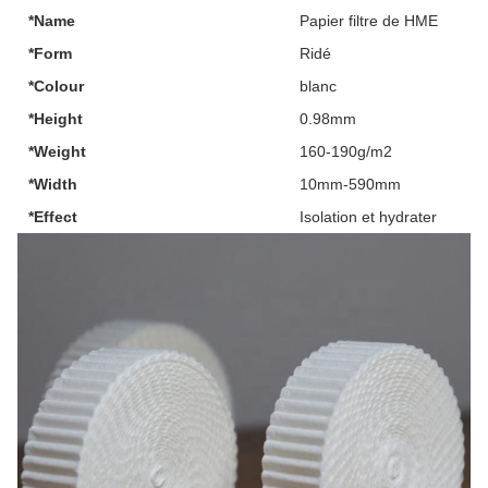
*Name
Papier filtre de HME
*Form
Ridé
*Colour
blanc
*Height
0.98mm
*Weight
160-190g/m2
*Width
10mm-590mm
*Effect
Isolation et hydrater