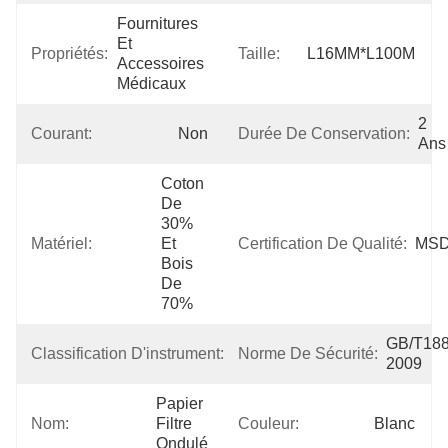
Fournitures 
Et 
Propriétés:
Taille:
L16MM*L100M
Accessoires 
Médicaux
2 
Courant:
Non
Durée De Conservation:
Ans
Coton 
De 
30% 
Matériel:
Et 
Certification De Qualité:
MS
Bois 
De 
70%
Classe 
GB/T188
Classification D'instrument:
Norme De Sécurité:
I
2009
Papier 
Nom:
Filtre 
Couleur:
Blanc
Ondulé