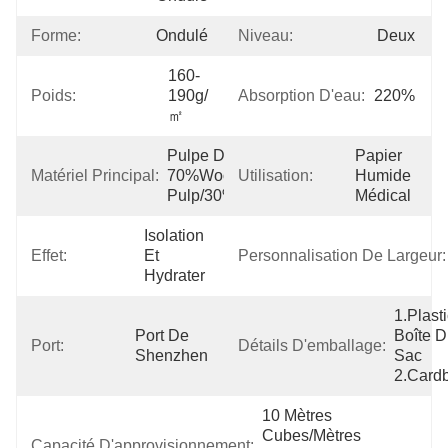
Forme:
Ondulé
Niveau:
Deux
160-
Poids:
190g/
Absorption D'eau:
220%
㎡
Pulpe De 
Papier 
Matériel Principal:
70%Wood 
Utilisation:
Humide 
Pulp/30%Cotton
Médical
Isolation 
Effet:
Et 
Personnalisation De Largeur:
Hydrater
1.Plasti
Port De 
Boîte D
Port:
Détails D'emballage:
Shenzhen
Sac 
2.Card
10 Mètres 
Cubes/mètres 
Capacité D'approvisionnement: