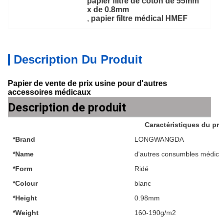
papier filtre de coton de 55mm 
x de 0.8mm
, 
papier filtre médical HMEF
Description Du Produit
Papier de vente de prix usine pour d'autres
accessoires médicaux
Description de produit
Caractéristiques du p
*Brand
LONGWANGDA
*Name
d'autres consumbles médi
*Form
Ridé
*Colour
blanc
*Height
0.98mm
*Weight
160-190g/m2