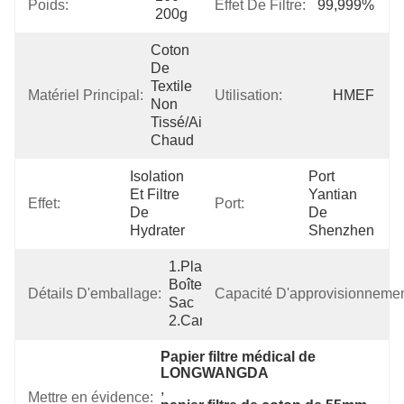
Poids:
Effet De Filtre:
99,999%
200g
Coton 
De 
Textile 
Matériel Principal:
Utilisation:
HMEF
Non 
Tissé/air 
Chaud
Isolation 
Port 
Et Filtre 
Yantian 
Effet:
Port:
De 
De 
Hydrater
Shenzhen
1.Plastic 
Boîte Du 
Détails D'emballage:
Capacité D'approvisionnemen
Sac 
2.Cardboard
Papier filtre médical de 
LONGWANGDA
, 
Mettre en évidence: