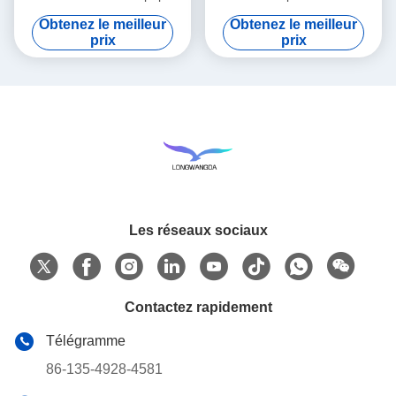
filtre de HMEF HME a ridé le
Comsumables médical
Obtenez le meilleur
Obtenez le meilleur
papier filtre
prix
prix
Les réseaux sociaux
Contactez rapidement
Télégramme
86-135-4928-4581