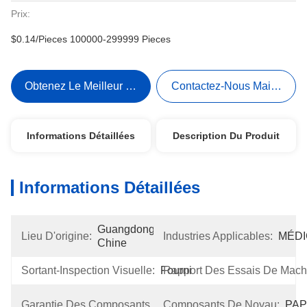
Prix:
$0.14/Pieces 100000-299999 Pieces
Obtenez Le Meilleur Prix
Contactez-Nous Maintenant
Informations Détaillées
Description Du Produit
Informations Détaillées
Guangdong, 
Lieu D'origine:
Industries Applicables:
MÉDI
Chine
Sortant-Inspection Visuelle:
Fourni
Rapport Des Essais De Mach
3 
Garantie Des Composants De Noyau:
Composants De Noyau:
PAP