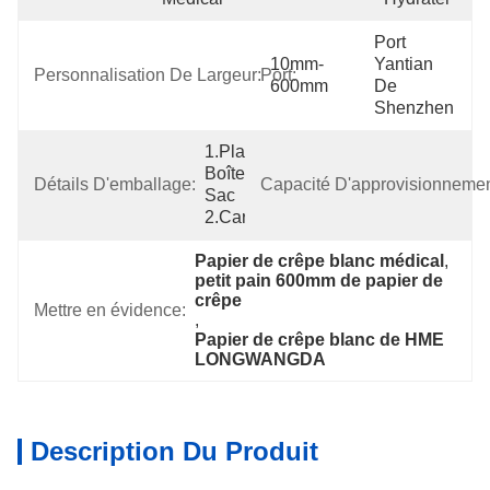
Port 
10mm-
Yantian 
Personnalisation De Largeur:
Port:
600mm
De 
Shenzhen
1.Plastic 
Boîte Du 
Détails D'emballage:
Capacité D'approvisionnemen
Sac 
2.Cardboard
Papier de crêpe blanc médical
, 
petit pain 600mm de papier de 
crêpe
Mettre en évidence:
, 
Papier de crêpe blanc de HME 
LONGWANGDA
Description Du Produit