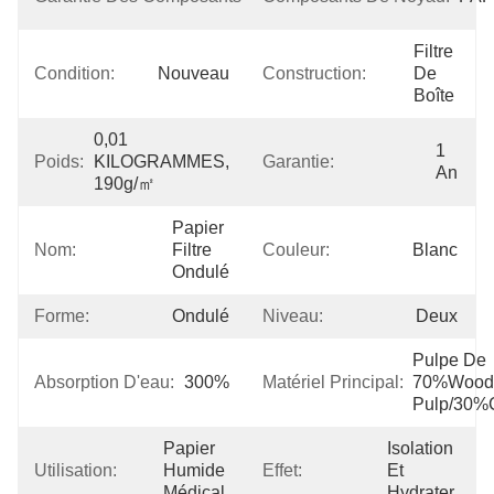
Ans
Filtre 
Condition:
Nouveau
Construction:
De 
Boîte
0,01 
1 
Poids:
KILOGRAMMES, 
Garantie:
An
190g/㎡
Papier 
Nom:
Filtre 
Couleur:
Blanc
Ondulé
Forme:
Ondulé
Niveau:
Deux
Pulpe De 
Absorption D'eau:
300%
Matériel Principal:
70%Wood 
Pulp/30%
Papier 
Isolation 
Utilisation:
Humide 
Effet:
Et 
Médical
Hydrater