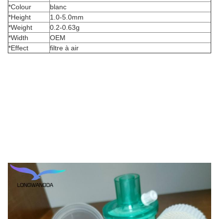
*Colour
blanc
*Height
1.0-5.0mm
*Weight
0.2-0.63g
*Width
OEM
*Effect
filtre à air