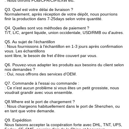
: Nous offrons FOB/CFR/CIF/EXW etc.
Q3. Quel est votre délai de livraison ?
Normalement, après réception de votre dépôt, nous pourrions
finir la production dans 7-25days selon votre quantité.
Q4. Quelles sont vos méthodes de paiement ?
T/T, L/C, argent liquide, union occidentale, USD/RMB ou d'autres.
Q5. Au sujet de l'échantillon
: Nous fournissons à l'échantillon en 1-3 jours après confirmation
vous. Les échantillons
sont libre, le besoin de fret d'être couvert par vous.
Q6. Pouvez-vous adapter les produits aux besoins du client selon
nos demandes ?
: Oui, nous offrons des services d'OEM.
Q7. Commande à l'essai ou commande :
: Ce n'est aucun problème si vous êtes un petit grossiste, nous
voudrait grandir avec vous ensemble.
Q8.Where est le port de chargement ?
: Nous chargeons habituellement dans le port de Shenzhen, ou
en tant que votre demande.
Q9. Expédition
Nous faisons accepter la coopération forte avec DHL, TNT, UPS,