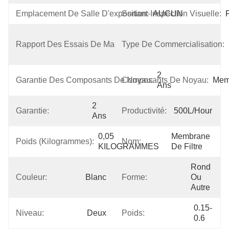
Emplacement De Salle D'exposition:
Sortant-Inspection Visuelle:
AUCUN
Rapport Des Essais De Machines:
Type De Commercialisation:
Fourni
2 
Garantie Des Composants De Noyau:
Composants De Noyau:
Mem
Ans
2 
Garantie:
Productivité:
500L/Hour
Ans
0,05 
Membrane 
Poids (kilogrammes):
Nom:
KILOGRAMMES
De Filtre
Rond 
Couleur:
Blanc
Forme:
Ou 
Autre
0.15-
Niveau:
Deux
Poids:
0.6