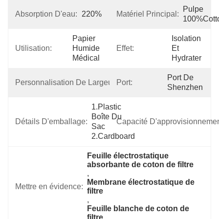
Pulpe 
Absorption D'eau:
220%
Matériel Principal:
100%Cott
Papier 
Isolation 
Utilisation:
Humide 
Effet:
Et 
Médical
Hydrater
Port De 
Personnalisation De Largeur:
Port:
OEM
Shenzhen
1.Plastic 
Boîte Du 
Détails D'emballage:
Capacité D'approvisionnemen
Sac 
2.Cardboard
Feuille électrostatique 
absorbante de coton de filtre
, 
Membrane électrostatique de 
Mettre en évidence:
filtre
, 
Feuille blanche de coton de 
filtre