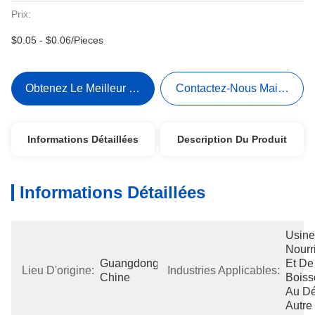
Prix:
$0.05 - $0.06/Pieces
Obtenez Le Meilleur Prix
Contactez-Nous Maintenant
Informations Détaillées
Description Du Produit
Informations Détaillées
Usine
Nourri
Guangdong, 
Et De 
Lieu D'origine:
Industries Applicables:
Chine
Boisso
Au Dét
Autre