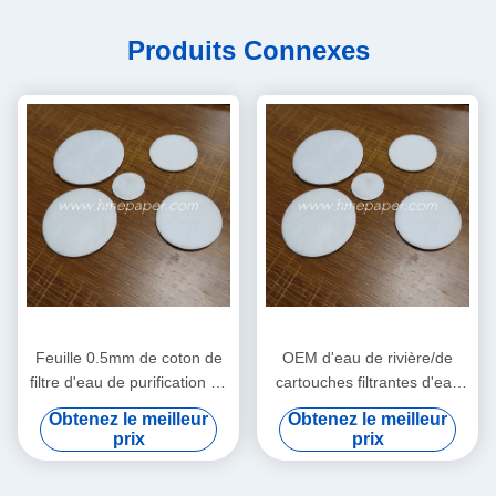
Produits Connexes
Feuille 0.5mm de coton de
OEM d'eau de rivière/de
filtre d'eau de purification de
cartouches filtrantes d'eau
bouilloire d'eaux
du robinet/eaux
Obtenez le meilleur
Obtenez le meilleur
souterraines d'eau du
souterraines/d'eau
prix
prix
robinet
purification de bouilloire