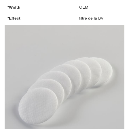
*Width
OEM
*Effect
filtre de la BV