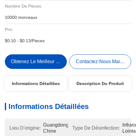
Nombre De Pièces:
10000 morceaux
Prix:
$0.10 - $0.13/Pieces
Obtenez Le Meilleur Prix
Contactez-Nous Maintenant
Informations Détaillées
Description Du Produit
Informations Détaillées
Guangdong, 
Infrar
Lieu D'origine:
Type De Désinfection:
Chine
Lointa