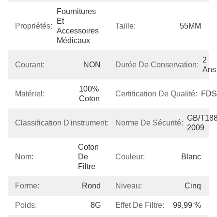
Fournitures 
Et 
Propriétés:
Taille:
55MM
Accessoires 
Médicaux
2 
Courant:
NON
Durée De Conservation:
Ans
100% 
Matériel:
Certification De Qualité:
FDS
Coton
Classe 
GB/T188
Classification D'instrument:
Norme De Sécurité:
I
2009
Coton 
Nom:
De 
Couleur:
Blanc
Filtre
Forme:
Rond
Niveau:
Cinq
Poids:
8G
Effet De Filtre:
99,99 %