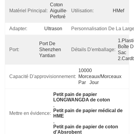
Coton 
Matériel Principal:
Aiguille-
Utilisation:
HMef
Perforé
Adapter:
Ultrason
Personnalisation De La Large
1.Plasti
Port De 
Boîte D
Port:
Shenzhen 
Détails D'emballage:
Sac 
Yantian
2.Card
10000 
Capacité D'approvisionnement:
Morceaux/morceaux 
Par   Jour
Petit pain de papier 
LONGWANGDA de coton
, 
Petit pain de papier médical de 
Mettre en évidence:
HME
, 
Petit pain de papier de coton 
d'Absrobent