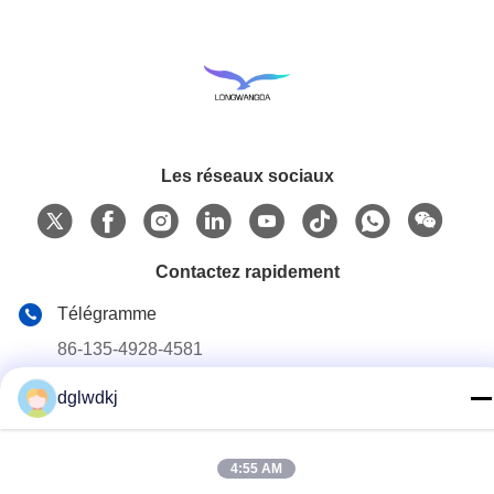
Les réseaux sociaux
Contactez rapidement
Télégramme
86-135-4928-4581
E-mail
dglwdkj
info@hmepaper.com
Adresse
4:55 AM