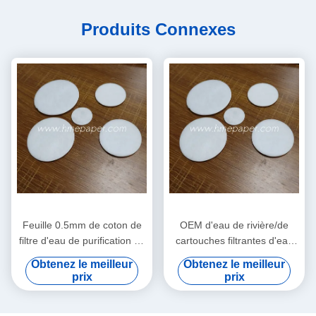
Produits Connexes
Feuille 0.5mm de coton de
OEM d'eau de rivière/de
filtre d'eau de purification de
cartouches filtrantes d'eau
bouilloire d'eaux
du robinet/eaux
Obtenez le meilleur
Obtenez le meilleur
souterraines d'eau du
souterraines/d'eau
prix
prix
robinet
purification de bouilloire