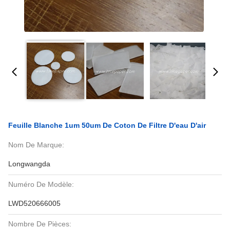
Feuille Blanche 1um 50um De Coton De Filtre D'eau D'air
Nom De Marque:
Longwangda
Numéro De Modèle:
LWD520666005
Nombre De Pièces: