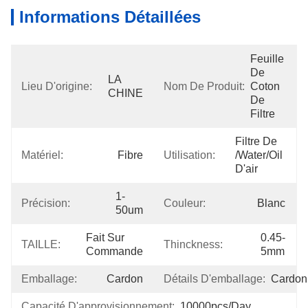
Informations Détaillées
Feuille 
De 
LA 
Lieu D'origine:
Nom De Produit:
Coton 
CHINE
De 
Filtre
Filtre De 
Matériel:
Fibre
Utilisation:
/water/oil 
D'air
1-
Précision:
Couleur:
Blanc
50um
Fait Sur 
0.45-
TAILLE:
Thinckness:
Commande
5mm
Emballage:
Cardon
Détails D'emballage:
Cardon
Capacité D'approvisionnement:
10000pcs/day