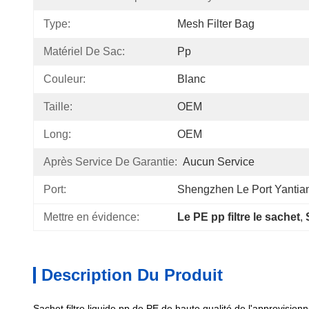
Type:
Mesh Filter Bag
Matériel De Sac:
Pp
Couleur:
Blanc
Taille:
OEM
Long:
OEM
Après Service De Garantie:
Aucun Service
Port:
Shengzhen Le Port Yantia
Mettre en évidence:
Le PE pp filtre le sachet
, 
Description Du Produit
Sachet filtre liquide pp de PE de haute qualité de l'approvisio