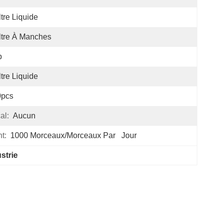
ltre Liquide
ltre À Manches
p
ltre Liquide
0pcs
al:
Aucun
t:
1000 Morceaux/morceaux Par   Jour
ustrie