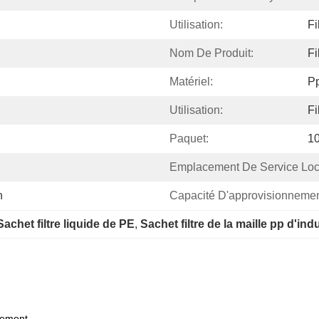
Utilisation:
Fi
Nom De Produit:
Fi
Matériel:
P
Utilisation:
Fi
Paquet:
1
Emplacement De Service Loc
n
Capacité D'approvisionnemen
Sachet filtre liquide de PE
, 
Sachet filtre de la maille pp d'ind
nnement