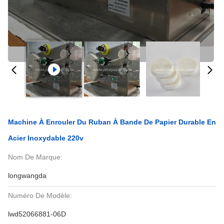
Machine À Enrouler Du Ruban À Bande De Papier Durable En
Acier Inoxydable 220v
Nom De Marque:
longwangda
Numéro De Modèle:
lwd52066881-06D