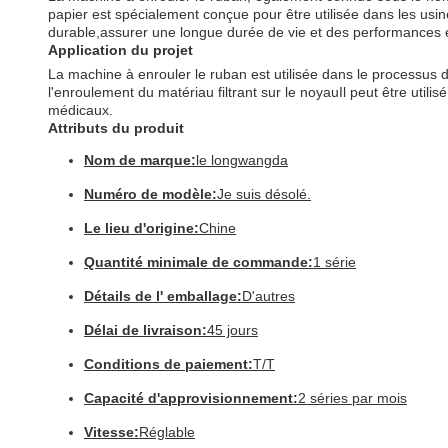
papier est spécialement conçue pour être utilisée dans les us
durable,assurer une longue durée de vie et des performances 
Application du projet
La machine à enrouler le ruban est utilisée dans le processus d
l'enroulement du matériau filtrant sur le noyauIl peut être util
médicaux.
Attributs du produit
Nom de marque:
le longwangda
Numéro de modèle:
Je suis désolé.
Le lieu d'origine:
Chine
Quantité minimale de commande:
1 série
Détails de l' emballage:
D'autres
Délai de livraison:
45 jours
Conditions de paiement:
T/T
Capacité d'approvisionnement:
2 séries par mois
Vitesse:
Réglable