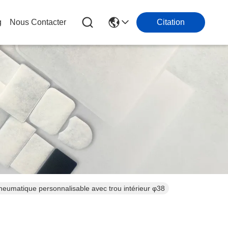
g
Nous Contacter
Citation
eumatique personnalisable avec trou intérieur φ38