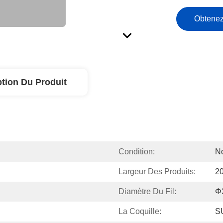
Obtenez
ption Du Produit
Condition:
N
Largeur Des Produits:
2
Diamètre Du Fil:
Φ
La Coquille:
S