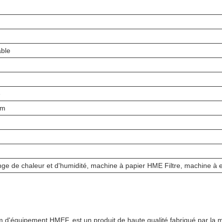
able
m
e
mm
ange de chaleur et d'humidité, machine à papier HME Filtre, machine à
 d'équipement HMEF, est un produit de haute qualité fabriqué par la