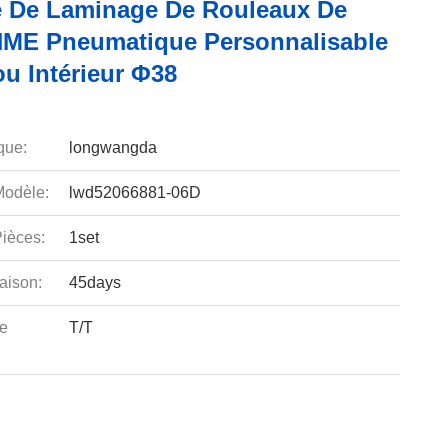
 De Laminage De Rouleaux De
HME Pneumatique Personnalisable
ou Intérieur Φ38
que:
longwangda
odèle:
lwd52066881-06D
ièces:
1set
aison:
45days
e
T/T