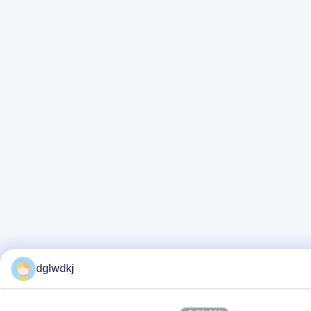
dglwdkj