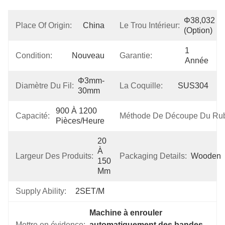
Φ38,032 
Place Of Origin:
China
Le Trou Intérieur:
(option)
1 
Condition:
Nouveau
Garantie:
Année
Φ3mm-
Diamètre Du Fil:
La Coquille:
SUS304
30mm
900 À 1200 
Capacité:
Méthode De Découpe Du Ru
Pièces/heure
20 
À 
Largeur Des Produits:
Packaging Details:
Wooden
150 
Mm
Supply Ability:
2SET/M
Machine à enrouler 
Mettre en évidence:
automatiquement des bandes 