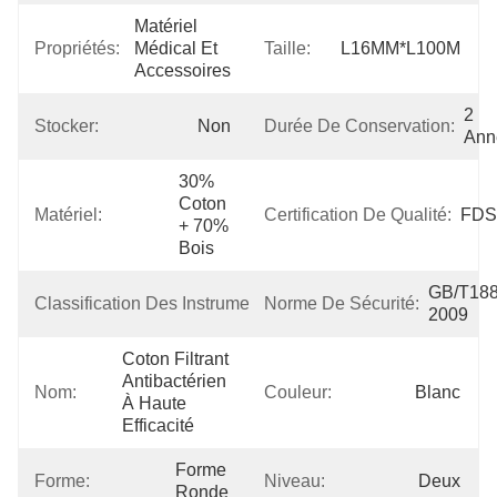
Matériel 
Propriétés:
Médical Et 
Taille:
L16MM*L100M
Accessoires
2 
Stocker:
Non
Durée De Conservation:
Ann
30% 
Coton 
Matériel:
Certification De Qualité:
FDS
+ 70% 
Bois
Classe 
GB/T188
Classification Des Instruments:
Norme De Sécurité:
I
2009
Coton Filtrant 
Antibactérien 
Nom:
Couleur:
Blanc
À Haute 
Efficacité
Forme 
Forme:
Niveau:
Deux
Ronde