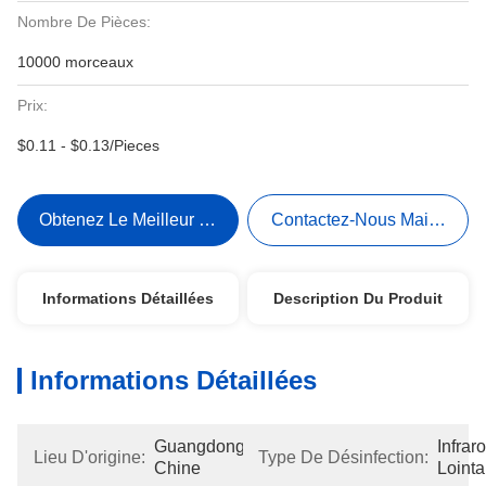
Nombre De Pièces:
10000 morceaux
Prix:
$0.11 - $0.13/Pieces
Obtenez Le Meilleur Prix
Contactez-Nous Maintenant
Informations Détaillées
Description Du Produit
Informations Détaillées
Guangdong, 
Infrar
Lieu D'origine:
Type De Désinfection:
Chine
Lointa