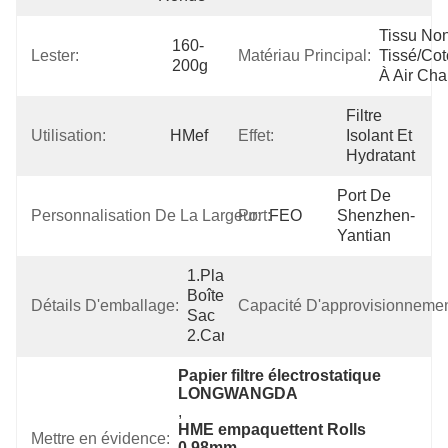
Tissu Non
160-
Lester:
Matériau Principal:
Tissé/cot
200g
À Air Ch
Filtre 
Utilisation:
HMef
Effet:
Isolant Et 
Hydratant
Port De 
Personnalisation De La Largeur:
Port:
FEO
Shenzhen-
Yantian
1.Plastic 
Boîte Du 
Détails D'emballage:
Capacité D'approvisionnemen
Sac 
2.Cardboard
Papier filtre électrostatique 
LONGWANGDA
, 
HME empaquettent Rolls 
Mettre en évidence:
0.98mm