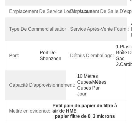
Emplacement De Service Local:
Emplacement De Salle D'expo
Aucun
Produit 
Type De Commercialisation:
Service Après-Vente Fourni:
Chaud 
2019
1.Plasti
Port De 
Boîte D
Port:
Détails D'emballage:
Shenzhen
Sac 
2.Card
10 Mètres 
Cubes/mètres 
Capacité D'approvisionnement:
Cubes Par   
Jour
Petit pain de papier de filtre à 
Mettre en évidence:
air de HME
, 
papier filtre de 0
, 
3 microns