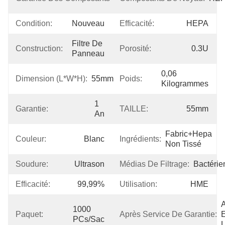
AN
Condition:
Nouveau
Efficacité:
HEPA
Filtre De 
Construction:
Porosité:
0.3U
Panneau
0,06 
Dimension (L*W*H):
55mm
Poids:
Kilogrammes
1 
Garantie:
TAILLE:
55mm
An
Fabric+hepa 
Couleur:
Blanc
Ingrédients:
Non Tissé
Soudure:
Ultrason
Médias De Filtrage:
Bactérie
Efficacité:
99,99%
Utilisation:
HME
A
1000 
Paquet:
Après Service De Garantie:
E
PCs/sac
L