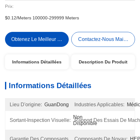
Prix:
$0.12/Meters 100000-299999 Meters
Obtenez Le Meilleur Prix
Contactez-Nous Maintenant
Informations Détaillées
Description Du Produit
Informations Détaillées
Lieu D'origine:
GuanDong
Industries Applicables:
Médic
Non 
Sortant-Inspection Visuelle:
Rapport Des Essais De Mach
Disponible
1 
Garantie Des Composants De Noyau:
Composants De Noyau:
HE