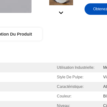
Obtenez
ption Du Produit
Utilisation Industrielle:
Mé
Style De Pulpe:
Vi
Caractéristique:
A
Couleur:
B
Niveau:
C