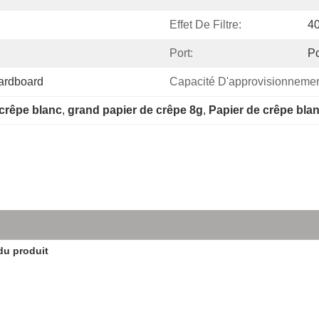
Effet De Filtre:
4
Port:
Po
Cardboard
Capacité D'approvisionnemen
 crêpe blanc
, 
grand papier de crêpe 8g
, 
Papier de crêpe bla
du produit