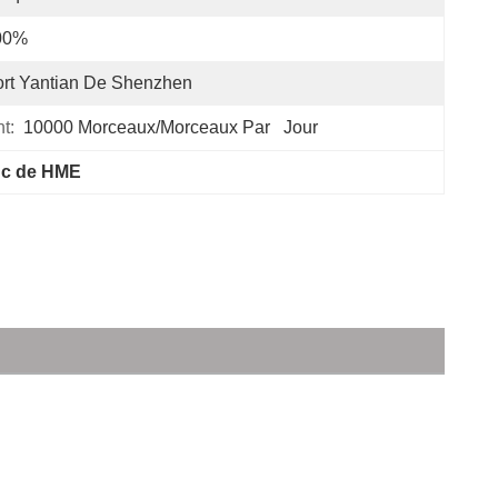
00%
rt Yantian De Shenzhen
t:
10000 Morceaux/morceaux Par   Jour
nc de HME