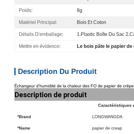
Poids:
8g
Matériel Principal:
Bois Et Coton
Détails D'emballage:
1.Plastic Boîte Du Sac 2.
Mettre en évidence:
Le bois pâte le papier de
Description Du Produit
Échangeur d'humidité de la chaleur des FO de papier de crêpe
Description de produit
Caractéristiques 
*Brand
LONGWANGDA
*Name
papier de creap