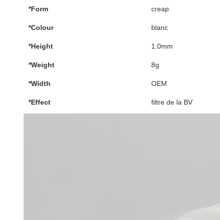
*Form
creap
*Colour
blanc
*Height
1.0mm
*Weight
8g
*Width
OEM
*Effect
filtre de la BV