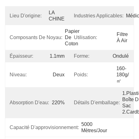
LA 
Lieu D'origine:
Industries Applicables:
Médic
CHINE
Papier 
Filtre 
Composants De Noyau:
De 
Utilisation:
À Air
Coton
Épaisseur:
1.1mm
Forme:
Ondulé
160-
Niveau:
Deux
Poids:
180g/
㎡
1.Plasti
Boîte D
Absorption D'eau:
220%
Détails D'emballage:
Sac 
2.Card
5000 
Capacité D'approvisionnement:
Mètres/jour