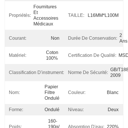
Fournitures 
Et 
Propriétés:
TAILLE:
L16MM*L100M
Accessoires 
Médicaux
2 
Courant:
Non
Durée De Conservation:
Ans
Coton 
Matériel:
Certification De Qualité:
MS
100%
Classe 
GB/T188
Classification D'instrument:
Norme De Sécurité:
I
2009
Papier 
Nom:
Filtre 
Couleur:
Blanc
Ondulé
Forme:
Ondulé
Niveau:
Deux
160-
Poids:
190g/
Absorption D'eau:
220%