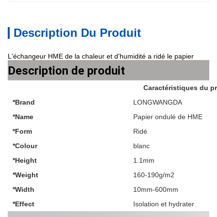
Description Du Produit
L'échangeur HME de la chaleur et d'humidité a ridé le papier
Description de produit
Caractéristiques du p
*Brand
LONGWANGDA
*Name
Papier ondulé de HME
*Form
Ridé
*Colour
blanc
*Height
1.1mm
*Weight
160-190g/m2
*Width
10mm-600mm
*Effect
Isolation et hydrater