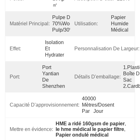
㎡
Pulpe De 
Papier 
Matériel Principal:
70%Wood 
Utilisation:
Humide 
Pulp/30%Cotton
Médical
Isolation 
Effet:
Et 
Personnalisation De Largeur:
Hydrater
Port 
1.Plasti
Yantian 
Boîte D
Port:
Détails D'emballage:
De 
Sac 
Shenzhen
2.Card
40000 
Capacité D'approvisionnement:
Mètres/dosent 
Par   Jour
HME a ridé 160gsm de papier
, 
Mettre en évidence:
le hme médical le papier filtre
, 
Papier ondulé médical