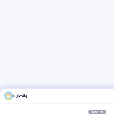
dglwdkj
5:20 PM