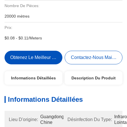
Nombre De Pièces:
20000 mètres
Prix:
$0.08 - $0.11/Meters
Obtenez Le Meilleur Prix
Contactez-Nous Maintenant
Informations Détaillées
Description Du Produit
Informations Détaillées
Guangdong, 
Infrar
Lieu D'origine:
Désinfection Du Type:
Chine
Lointa