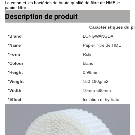
Le coton et les bactéries de haute qualité de filtre de HME le
papier filtre
Description de produit
Caractéristiques du p
*Brand
LONGWANGDA
*Name
Papier filtre de HME
*Form
Ridé
*Colour
blanc
*Height
0.98mm
*Weight
160-190g/m2
*Width
10mm-590mm
*Effect
Isolation et hydrater