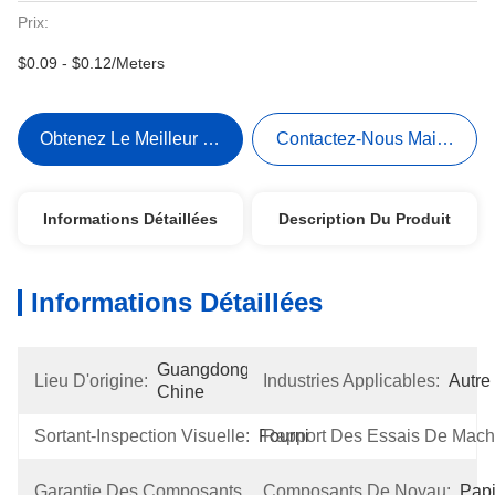
Prix:
$0.09 - $0.12/Meters
Obtenez Le Meilleur Prix
Contactez-Nous Maintenant
Informations Détaillées
Description Du Produit
Informations Détaillées
Guangdong, 
Lieu D'origine:
Industries Applicables:
Autre
Chine
Sortant-Inspection Visuelle:
Fourni
Rapport Des Essais De Mach
1 
Garantie Des Composants De Noyau:
Composants De Noyau:
Papi