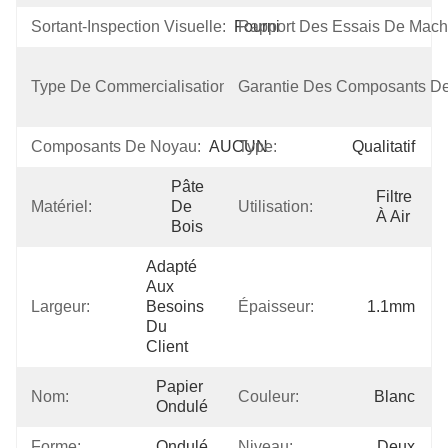
Sortant-Inspection Visuelle:
Fourni
Rapport Des Essais De Mach
Produit 
Type De Commercialisation:
Garantie Des Composants D
Nouveau 
2020
Composants De Noyau:
AUCUN
Type:
Qualitatif
Pâte 
Filtre 
Matériel:
De 
Utilisation:
À Air
Bois
Adapté 
Aux 
Largeur:
Besoins 
Épaisseur:
1.1mm
Du 
Client
Papier 
Nom:
Couleur:
Blanc
Ondulé
Forme:
Ondulé
Niveau:
Deux