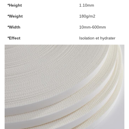
*Height
1.10mm
*Weight
180g/m2
*Width
10mm-600mm
*Effect
Isolation et hydrater