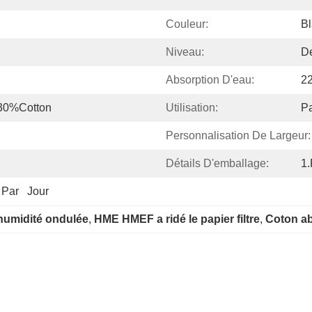
Couleur:
B
Niveau:
D
Absorption D'eau:
2
30%Cotton
Utilisation:
Pa
Personnalisation De Largeur:
Détails D'emballage:
1.
Par   Jour
'humidité ondulée
, 
HME HMEF a ridé le papier filtre
, 
Coton ab