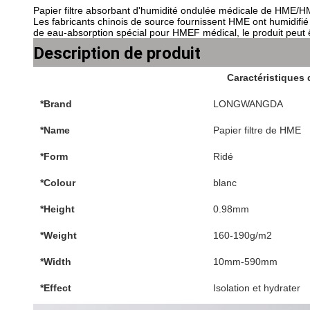
Papier filtre absorbant d'humidité ondulée médicale de HME/
Les fabricants chinois de source fournissent HME ont humidifié
de eau-absorption spécial pour HMEF médical, le produit peut ê
Description de produit
Caractéristiques 
*Brand
LONGWANGDA
*Name
Papier filtre de HME
*Form
Ridé
*Colour
blanc
*Height
0.98mm
*Weight
160-190g/m2
*Width
10mm-590mm
*Effect
Isolation et hydrater