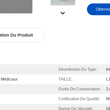
Obtenez
ption Du Produit
Désinfection Du Type:
In
s Médicaux
TAILLE:
L
Durée De Conservation:
2 
Certification De Qualité:
M
Norme De Sécurité:
G