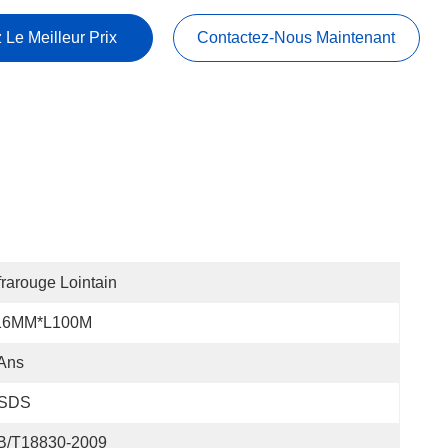
 Le Meilleur Prix
Contactez-Nous Maintenant
frarouge Lointain
16MM*L100M
Ans
SDS
B/T18830-2009