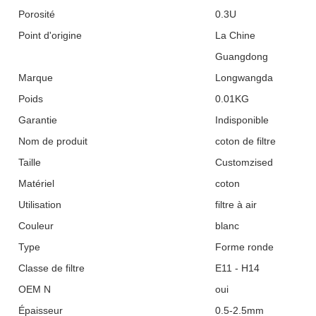
Porosité
0.3U
Point d'origine
La Chine
Guangdong
Marque
Longwangda
Poids
0.01KG
Garantie
Indisponible
Nom de produit
coton de filtre
Taille
Customzised
Matériel
coton
Utilisation
filtre à air
Couleur
blanc
Type
Forme ronde
Classe de filtre
E11 - H14
OEM N
oui
Épaisseur
0.5-2.5mm