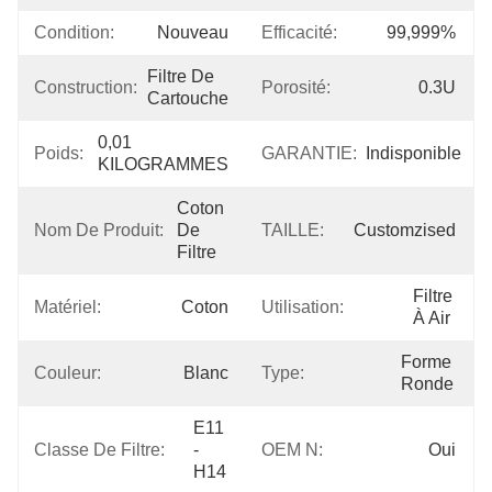
Condition:
Nouveau
Efficacité:
99,999%
Filtre De 
Construction:
Porosité:
0.3U
Cartouche
0,01 
Poids:
GARANTIE:
Indisponible
KILOGRAMMES
Coton 
Nom De Produit:
De 
TAILLE:
Customzised
Filtre
Filtre 
Matériel:
Coton
Utilisation:
À Air
Forme 
Couleur:
Blanc
Type:
Ronde
E11 
Classe De Filtre:
- 
OEM N:
Oui
H14