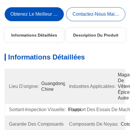
Obtenez Le Meilleur Prix
Contactez-Nous Maintenant
Informations Détaillées
Description Du Produit
Informations Détaillées
Magas
De 
Guangdong, 
Lieu D'origine:
Industries Applicables:
Vêtem
Chine
Épicer
Autre
Sortant-Inspection Visuelle:
Fourni
Rapport Des Essais De Mach
2 
Garantie Des Composants De Noyau:
Composants De Noyau:
Cot
Ans