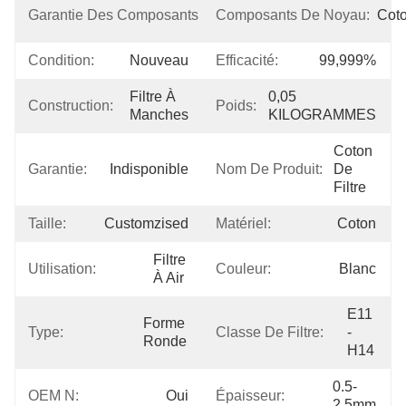
Non 
Garantie Des Composants De Noyau:
Composants De Noyau:
Cot
Disponible
Condition:
Nouveau
Efficacité:
99,999%
Filtre À 
0,05 
Construction:
Poids:
Manches
KILOGRAMMES
Coton 
Garantie:
Indisponible
Nom De Produit:
De 
Filtre
Taille:
Customzised
Matériel:
Coton
Filtre 
Utilisation:
Couleur:
Blanc
À Air
E11 
Forme 
Type:
Classe De Filtre:
- 
Ronde
H14
0.5-
OEM N:
Oui
Épaisseur:
2.5mm