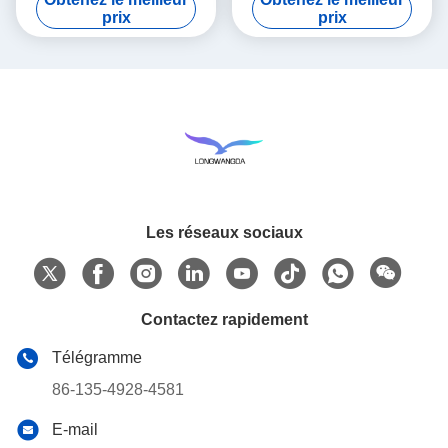
souterraines d'eau du
souterraines/d'eau
prix
prix
robinet
purification de bouilloire
Les réseaux sociaux
Contactez rapidement
Télégramme
86-135-4928-4581
E-mail