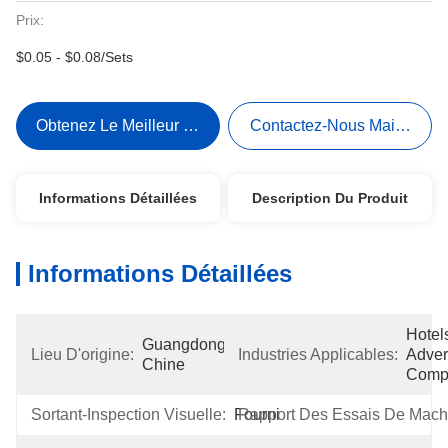
Prix:
$0.05 - $0.08/Sets
Obtenez Le Meilleur Prix
Contactez-Nous Maintenant
Informations Détaillées
Description Du Produit
Informations Détaillées
Hotels
Guangdong, 
Lieu D'origine:
Industries Applicables:
Advert
Chine
Comp
Sortant-Inspection Visuelle:
Fourni
Rapport Des Essais De Mach