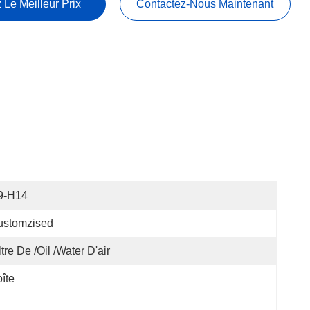
 Le Meilleur Prix
Contactez-Nous Maintenant
9-H14
ustomzised
ltre De /oil /water D'air
îte