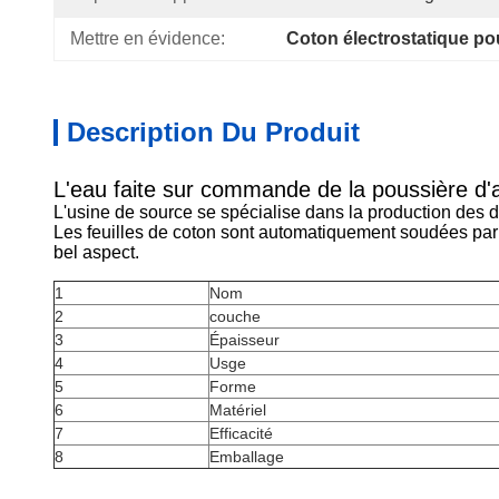
Mettre en évidence:
Coton électrostatique pou
Description Du Produit
L'eau faite sur commande de la poussière d'air
L'usine de source se spécialise dans la production des div
Les feuilles de coton sont automatiquement soudées par l
bel aspect.
1
Nom
2
couche
3
Épaisseur
4
Usge
5
Forme
6
Matériel
7
Efficacité
8
Emballage