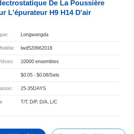
lectrostatique De La Poussière
ur L'épurateur H9 H14 D'air
que:
Longwangda
odèle:
lwd520662018
ièces:
10000 ensembles
$0.05 - $0.08/Sets
aison:
25-35DAYS
e
T/T, D/P, D/A, L/C