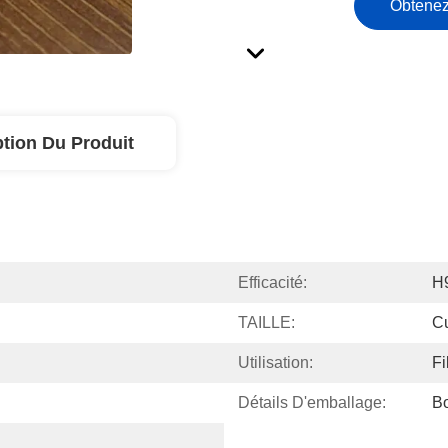
Obtenez
ption Du Produit
Efficacité:
H
TAILLE:
C
Utilisation:
Fi
Détails D'emballage:
Bo