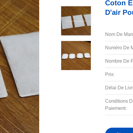
Coton É
D'air Po
Nom De Mar
Numéro De M
Nombre De P
Prix:
Délai De Livr
Conditions D
Paiement: