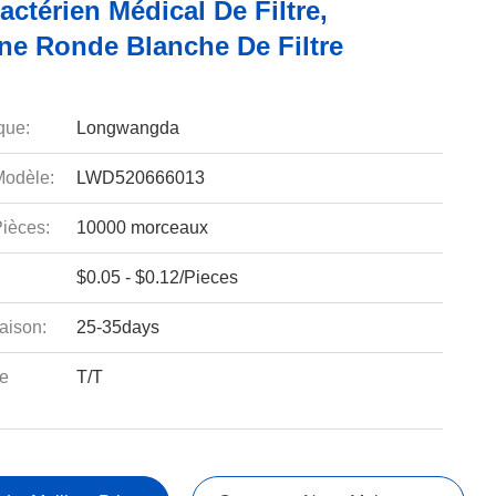
ctérien Médical De Filtre,
e Ronde Blanche De Filtre
que:
Longwangda
odèle:
LWD520666013
ièces:
10000 morceaux
$0.05 - $0.12/Pieces
aison:
25-35days
e
T/T