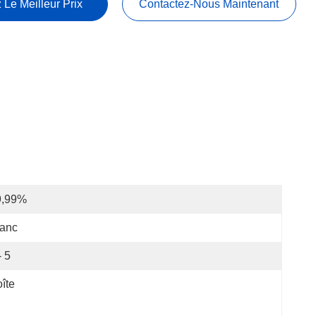
 Le Meilleur Prix
Contactez-Nous Maintenant
9,99%
lanc
- 5
îte