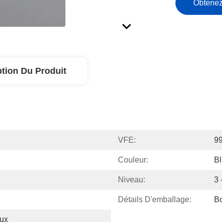
Obtenez
ption Du Produit
VFE:
9
Couleur:
B
Niveau:
3 
Détails D'emballage:
Bo
ux