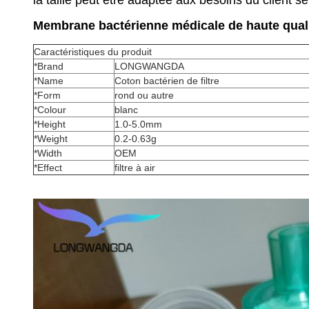
la taille peut être adaptée aux besoins du client se
Membrane bactérienne médicale de haute qualité 
Caractéristiques du produit
*Brand
LONGWANGDA
*Name
Coton bactérien de filtre
*Form
rond ou autre
*Colour
blanc
*Height
1.0-5.0mm
*Weight
0.2-0.63g
*Width
OEM
*Effect
filtre à air