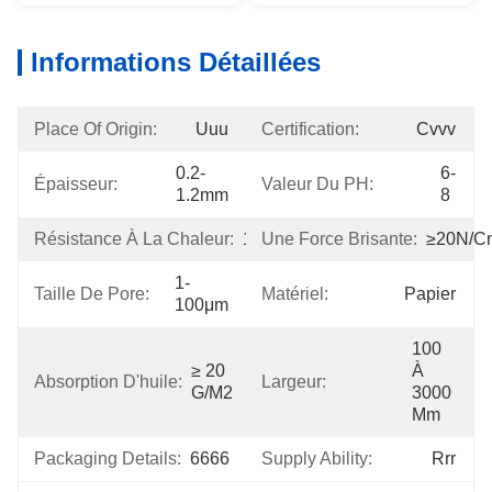
Informations Détaillées
Place Of Origin:
Uuu
Certification:
Cvvv
0.2-
6-
Épaisseur:
Valeur Du PH:
1.2mm
8
Résistance À La Chaleur:
120℃
Une Force Brisante:
≥20N/c
1-
Taille De Pore:
Matériel:
Papier
100μm
100 
≥ 20 
À 
Absorption D'huile:
Largeur:
G/m2
3000 
Mm
Packaging Details:
6666
Supply Ability:
Rrr