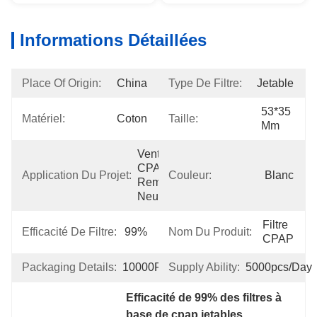
Informations Détaillées
Place Of Origin:
China
Type De Filtre:
Jetable
53*35 
Matériel:
Coton
Taille:
Mm
Ventilateurs 
CPAP 
Application Du Projet:
Couleur:
Blanc
Remis À 
Neuf
Filtre 
Efficacité De Filtre:
99%
Nom Du Produit:
CPAP
Packaging Details:
10000PCS/BOX
Supply Ability:
5000pcs/day
Efficacité de 99% des filtres à 
base de cpap jetables