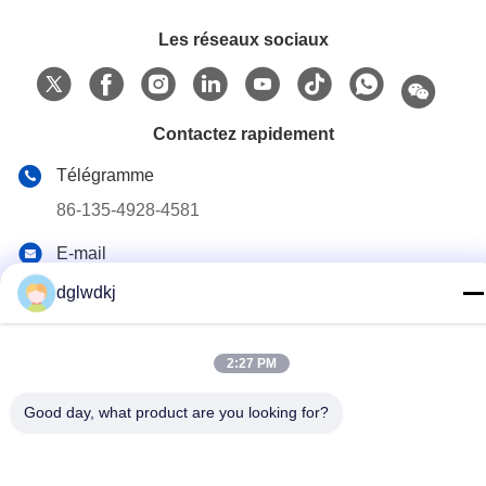
Les réseaux sociaux
Contactez rapidement
Télégramme
86-135-4928-4581
E-mail
info@hmepaper.com
dglwdkj
Adresse
3e étage, bâtiment 5, n°9 avenue Shengli, ville de
2:27 PM
Tongqiao, zone de haute technologie de Zhongkai, ville de
Huizhou, province du Guangdong, Chine
Good day, what product are you looking for?
Politique de confidentialité
|
Plan du site