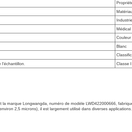
Propriét
Matéria
Industr
Médical
Couleur
Blanc
Classifi
l'échantillon.
Classe I
rtant la marque Longwangda, numéro de modèle LWD422000666, fabriqué 
nviron 2,5 microns)
, il est largement utilisé dans diverses applications.