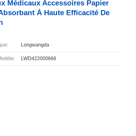
ux Médicaux Accessoires Papier
 Absorbant À Haute Efficacité De
n
que:
Longwangda
odèle:
LWD422000666