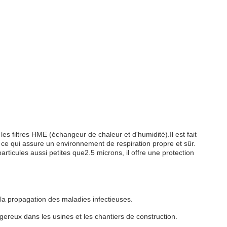
 les filtres HME (échangeur de chaleur et d'humidité).Il est fait
r, ce qui assure un environnement de respiration propre et sûr.
articules aussi petites que
2.5 microns
, il offre une protection
r la propagation des maladies infectieuses.
ngereux dans les usines et les chantiers de construction.