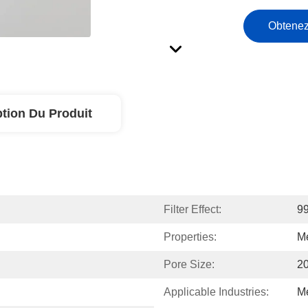
Obtenez
ption Du Produit
Filter Effect:
99
Properties:
Me
Pore Size:
20
Applicable Industries:
Me