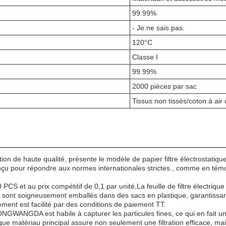
99.99%
- Je ne sais pas.
120°C
Classe I
99.99%
2000 pièces par sac
Tissus non tissés/coton à air
n de haute qualité, présente le modèle de papier filtre électrostat
t conçu pour répondre aux normes internationales strictes., comme en té
S et au prix compétitif de 0,1 par unité,La feuille de filtre électri
 sont soigneusement emballés dans des sacs en plastique, garantissant leu
ement est facilité par des conditions de paiement TT.
 LONGWANGDA est habile à capturer les particules fines, ce qui en fait u
ue matériau principal assure non seulement une filtration efficace, mais