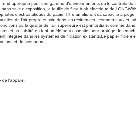
le rend approprié pour une gamme d'environnements où le contrôle de la
I sans salle d'exposition, la feuille de filtre à air électrique de LON
riétés électrostatiques du papier filtre améliorent sa capacité à piéger 
aintien de l'air propre et sain dans les résidences., commerciaux et ind
itions où la qualité de l'air supérieure est primordiale, comme dans le
es et sa fiabilité en font un élément essentiel pour protéger les mach
ent intégrée dans les systèmes de filtration existants,Le papier filtre
cations et de scénarios.
 de l'appareil