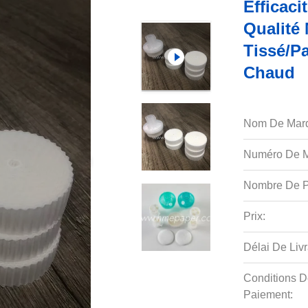
Efficaci
Qualité
Tissé/pa
Chaud
Nom De Mar
Numéro De M
Nombre De P
Prix:
Délai De Livr
Conditions D
Paiement: