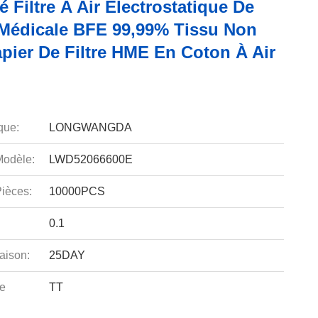
té Filtre À Air Électrostatique De
 Médicale BFE 99,99% Tissu Non
pier De Filtre HME En Coton À Air
que:
LONGWANGDA
odèle:
LWD52066600E
ièces:
10000PCS
0.1
aison:
25DAY
e
TT