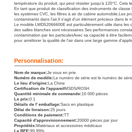
température du produit, qui peut résister jusqu'à 120°C. Cela 
En tant que produit de classification des instruments de classe 
les systèmes CVC, les filtres à air de cabine automobile,Les prop
contaminants dans l'air,Il s'agit d'un élément précieux dans le m
Le modèle LWD52066600E est particulièrement utile dans les cond
des salles blanches sont nécessaires.Ses performances constant
contamination par les particulesAvec sa capacité à être facilem
pour améliorer la qualité de l'air dans une large gamme d'appli
Personnalisation:
Nom de marque:
Je vous en prie.
Numéro de modèle:
Le numéro de série est le numéro de série
Le lieu d'origine:
La Chine
Certification de l'appareil
MSDS/ROSH
Quantité minimale de commande:
10 000 pièces
Le prix:
0.1
Détails de l' emballage:
Sacs en plastique
Délai de livraison:
25 jours
Conditions de paiement:
TT
Capacité d'approvisionnement:
20000 pièces par jour
Propriétés:
Matériaux et accessoires médicaux
Le BFE:
99.99%