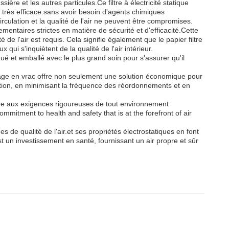
sière et les autres particules.Ce filtre à électricité statique
t très efficace.sans avoir besoin d'agents chimiques
rculation et la qualité de l'air ne peuvent être compromises.
ementaires strictes en matière de sécurité et d'efficacité.Cette
 de l'air est requis. Cela signifie également que le papier filtre
qui s'inquiètent de la qualité de l'air intérieur.
qué et emballé avec le plus grand soin pour s'assurer qu'il
llage en vrac offre non seulement une solution économique pour
sition, en minimisant la fréquence des réordonnements et en
ondre aux exigences rigoureuses de tout environnement
ommitment to health and safety that is at the forefront of air
s de qualité de l'air.et ses propriétés électrostatiques en font
t un investissement en santé, fournissant un air propre et sûr