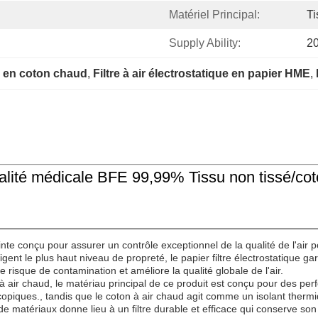
Matériel Principal:
Ti
Supply Ability:
2
ue en coton chaud
, 
Filtre à air électrostatique en papier HME
, 
 qualité médicale BFE 99,99% Tissu non tissé/co
pointe conçu pour assurer un contrôle exceptionnel de la qualité de l'air p
nt le plus haut niveau de propreté, le papier filtre électrostatique gara
e risque de contamination et améliore la qualité globale de l'air.
à air chaud, le matériau principal de ce produit est conçu pour des perf
copiques., tandis que le coton à air chaud agit comme un isolant thermiq
 de matériaux donne lieu à un filtre durable et efficace qui conserve son 