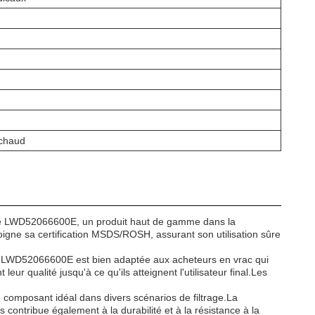
 chaud
ique LWD52066600E, un produit haut de gamme dans la
moigne sa certification MSDS/ROSH, assurant son utilisation sûre
que LWD52066600E est bien adaptée aux acheteurs en vrac qui
r qualité jusqu'à ce qu'ils atteignent l'utilisateur final.Les
n composant idéal dans divers scénarios de filtrage.La
 contribue également à la durabilité et à la résistance à la