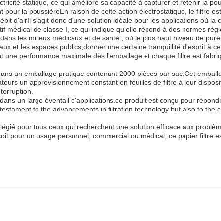
ctricité statique, ce qui améliore sa capacité à capturer et retenir la pous
pour la poussièreEn raison de cette action électrostatique, le filtre es
 d'airIl s'agit donc d'une solution idéale pour les applications où la ci
itif médical de classe I, ce qui indique qu'elle répond à des normes régl
n dans les milieux médicaux et de santé., où le plus haut niveau de pureté
x et les espaces publics,donner une certaine tranquillité d'esprit à ceux 
sant une performance maximale dès l'emballage.et chaque filtre est fabri
ivré dans un emballage pratique contenant 2000 pièces par sac.Cet emba
ateurs un approvisionnement constant en feuilles de filtre à leur dispo
terruption.
lisé dans un large éventail d'applications.ce produit est conçu pour rép
a testament to the advancements in filtration technology but also to the c
ivilégié pour tous ceux qui recherchent une solution efficace aux problème
oit pour un usage personnel, commercial ou médical, ce papier filtre es