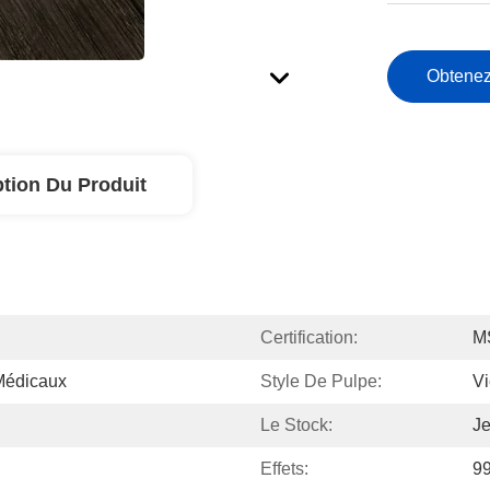
Obtenez
ption Du Produit
Certification:
M
Médicaux
Style De Pulpe:
Vi
Le Stock:
Je
Effets:
9