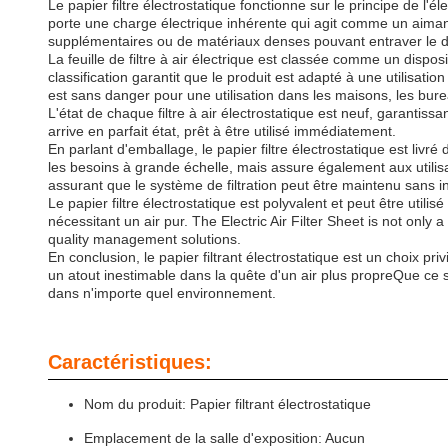
Le papier filtre électrostatique fonctionne sur le principe de l'éle
porte une charge électrique inhérente qui agit comme un aimant 
supplémentaires ou de matériaux denses pouvant entraver le débit
La feuille de filtre à air électrique est classée comme un dispos
classification garantit que le produit est adapté à une utilisatio
est sans danger pour une utilisation dans les maisons, les bureau
L'état de chaque filtre à air électrostatique est neuf, garantis
arrive en parfait état, prêt à être utilisé immédiatement.
En parlant d'emballage, le papier filtre électrostatique est l
les besoins à grande échelle, mais assure également aux utilis
assurant que le système de filtration peut être maintenu sans in
Le papier filtre électrostatique est polyvalent et peut être uti
nécessitant un air pur. The Electric Air Filter Sheet is not only 
quality management solutions.
En conclusion, le papier filtrant électrostatique est un choix pr
un atout inestimable dans la quête d'un air plus propreQue ce s
dans n'importe quel environnement.
Caractéristiques:
Nom du produit: Papier filtrant électrostatique
Emplacement de la salle d'exposition: Aucun