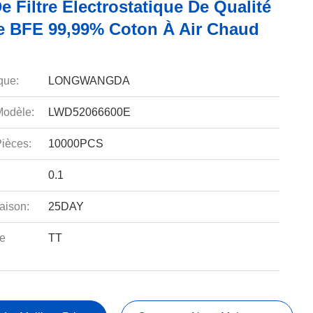
e Filtre Électrostatique De Qualité
e BFE 99,99% Coton À Air Chaud
que:
LONGWANGDA
odèle:
LWD52066600E
ièces:
10000PCS
0.1
aison:
25DAY
e
TT