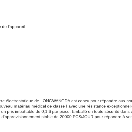
 de l'appareil
poussière électrostatique de LONGWANGDA.est conçu pour répondre aux n
n nouveau matériau médical de classe I avec une résistance exceptionn
un prix imbattable de 0,1 $ par pièce. Emballé en toute sécurité dans de
 d'approvisionnement stable de 20000 PCS/JOUR pour répondre à vos