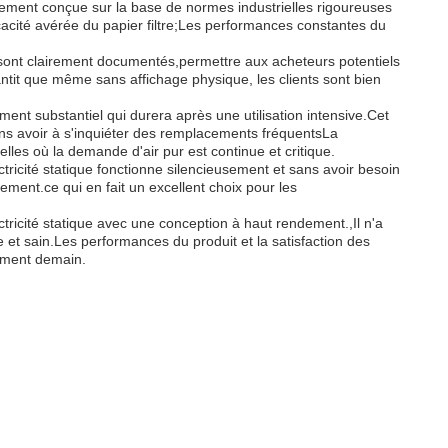
usement conçue sur la base de normes industrielles rigoureuses
cacité avérée du papier filtre;Les performances constantes du
ique sont clairement documentés,permettre aux acheteurs potentiels
ntit que même sans affichage physique, les clients sont bien
ment substantiel qui durera après une utilisation intensive.Cet
 sans avoir à s'inquiéter des remplacements fréquentsLa
les où la demande d'air pur est continue et critique.
lectricité statique fonctionne silencieusement et sans avoir besoin
ment.ce qui en fait un excellent choix pour les
ectricité statique avec une conception à haut rendement.,Il n'a
e et sain.Les performances du produit et la satisfaction des
ilement demain.