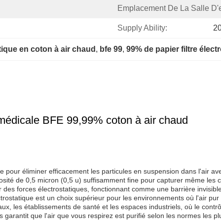
Emplacement De La Salle D'e
Supply Ability:
2
atique en coton à air chaud
, 
bfe 99
, 
99% de papier filtre élect
té médicale BFE 99,99% coton à air chaud
çue pour éliminer efficacement les particules en suspension dans l'air a
orosité de 0,5 micron (0,5 u) suffisamment fine pour capturer même les
 par des forces électrostatiques, fonctionnant comme une barrière invisibl
ctrostatique est un choix supérieur pour les environnements où l'air pur 
eaux, les établissements de santé et les espaces industriels, où le contr
s garantit que l'air que vous respirez est purifié selon les normes les plu