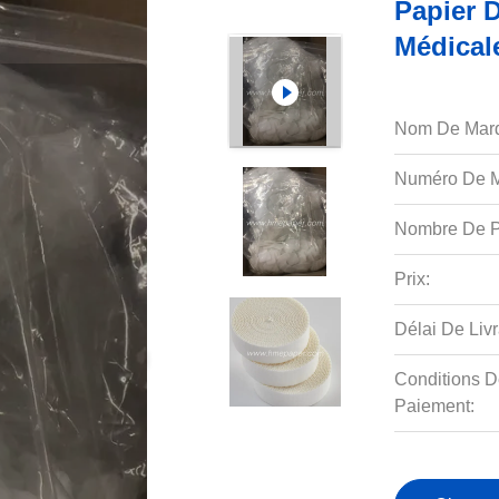
Papier D
Médical
Nom De Mar
Numéro De M
Nombre De P
Prix:
Délai De Livr
Conditions D
Paiement: