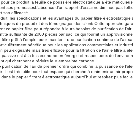
 pour ce produit,la feuille de poussière électrostatique a été méticule
tient ses promessesL'absence d'un rapport d'essai ne diminue pas l'effi
et son efficacité.
roduit, les spécifications et les avantages du papier filtre électrostat
echniques du produit et des témoignages des clientsCette approche gara
e papier filtre peut répondre à leurs besoins de purification de l'air.
tité suffisante de 2000 pièces par sac, ce qui fournit un approvisionne
filtre prêt à l'emploi pour maintenir une purification continue de l'air
iculièrement bénéfique pour les applications commerciales et industriel
n peu exigeante mais très efficace pour la filtration de l'air.le filtre à é
 passive est à la fois économe en énergie et respectueux de l'environne
t qui cherchent à réduire leur empreinte carbone.
de purification de l'air de premier ordre qui combine la puissance de l'él
s il est très utile pour tout espace qui cherche à maintenir un air propr
z dans le papier filtrant électrostatique aujourd'hui et respirez plus fac