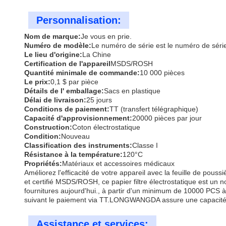
Personnalisation:
Nom de marque:
Je vous en prie.
Numéro de modèle:
Le numéro de série est le numéro de série
Le lieu d'origine:
La Chine
Certification de l'appareil
MSDS/ROSH
Quantité minimale de commande:
10 000 pièces
Le prix:
0,1 $ par pièce
Détails de l' emballage:
Sacs en plastique
Délai de livraison:
25 jours
Conditions de paiement:
TT (transfert télégraphique)
Capacité d'approvisionnement:
20000 pièces par jour
Construction:
Coton électrostatique
Condition:
Nouveau
Classification des instruments:
Classe I
Résistance à la température:
120°C
Propriétés:
Matériaux et accessoires médicaux
Améliorez l'efficacité de votre appareil avec la feuille de 
et certifié MSDS/ROSH, ce papier filtre électrostatique est u
fournitures aujourd'hui., à partir d'un minimum de 10000 PCS à 
suivant le paiement via TT.LONGWANGDA assure une capacité
Assistance et services: