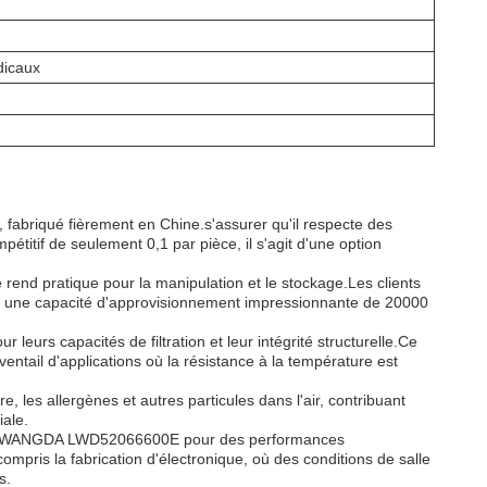
dicaux
abriqué fièrement en Chine.s'assurer qu'il respecte des
itif de seulement 0,1 par pièce, il s'agit d'une option
 rend pratique pour la manipulation et le stockage.Les clients
e une capacité d'approvisionnement impressionnante de 20000
leurs capacités de filtration et leur intégrité structurelle.Ce
ventail d'applications où la résistance à la température est
, les allergènes et autres particules dans l'air, contribuant
iale.
le LONGWANGDA LWD52066600E pour des performances
ompris la fabrication d'électronique, où des conditions de salle
s.