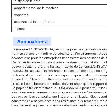
Le style de la pâte
Rapport d'essai de la machine
Propriétés
Résistance à la température
Le stock
Applications:
La marque LONGWANGDA, reconnue pour ses produits de qualité,
normes strictes en matière de sécurité et d'environnementAvec 
économique pour les entreprises nécessitant des solutions de fil
Ce papier filtre électrique est présenté dans un format d'embal
peuvent s'attendre à une livraison rapide de 25 joursLONGWA
PCS/JOUR, assurant la réalisation rapide des commandes de gr
La feuille de poussière électrostatique est principalement compo
papier filtre à base de pâte vierge est conçu pour résister à de
cruciale.Les acheteurs potentiels doivent noter que le rapport d
Le papier filtre électrostatique LONGWANGDA peut être utilisé da
ainsi à un environnement plus propre et plus sain.Systèmes de cli
Les entreprises qui souhaitent intégrer une filtration élect
constantes.Sa polyvalence et sa résistance aux températures élev
blanche sont requises, et dans les établissements médicaux, où l