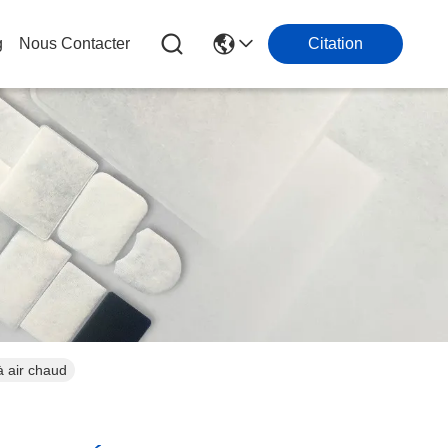
g
Nous Contacter
Citation
à air chaud