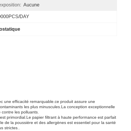
xposition:
Aucune
0000PCS/DAY
rostatique
vec une efficacité remarquable.ce produit assure une
 contaminants les plus minuscules.La conception exceptionnelle
e contre les polluants.
est primordial.Le papier filtrant à haute performance est parfait
ôle de la poussière et des allergènes est essentiel pour la santé
s strictes..