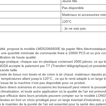
Jeune fille
Pas disponible
Matériaux et accessoires mé
120°C
- Je ne sais pas.
 propose le modèle LWD52066600E de papier filtre électrostatique, f
une quantité minimale de commande fixée à 10000 PCS et un prix compét
tration de haute qualité.
lage pratique, chaque sac en plastique contenant 2000 pièces, ce qui le
NGDA accepte le paiement par TT (Transfert télégraphique),et possèd
ande taille.
sée de tissus non tissés et de coton à air chaud, matériaux réputés pour 
s températures allant jusqu'à 120°C., ce qui le rend adapté à un large é
'essai de la machine n'est pas disponible pour ce produit..
ns divers scénarios et occasions.les bureauxIl peut retenir la poussière
matisation, et toute autre application où la qualité de l'air est primord
rostatique efficace dans leurs produits peuvent compter sur le modè
ées en font un choix privilégié pour un large éventail d'industries, y c
e maintien de la pureté de l'air est essentiel pour la santé des patient