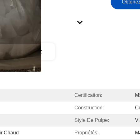
Obtenez
ption Du Produit
Certification:
M
Construction:
Co
Style De Pulpe:
Vi
ir Chaud
Propriétés:
Ma