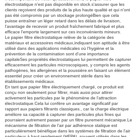
électrostatique n'est pas disponible en stock.s'assurer que les
clients reçoivent des produits de la plus haute qualité et qui n'ont
pas été compromis par un stockage prolongéBien que cela
puisse entraîner un léger retard dans les délais de livraison,
l'avantage de recevoir un produit fraîchement fabriqué et plus
efficace l'emporte largement sur ces inconvénients mineurs.
Le papier filtre électrostatique relève de la catégorie des
matériaux et accessoires médicaux,indiquant son aptitude à être
utilisé dans des applications médicales où l'hygiène et la
prévention de la contamination sont d'une importance
capitaleSes propriétés électrostatiques lui permettent de capturer
efficacement les particules microscopiques, y compris les agents
pathogènes, les allergènes et la poussière.en faisant un élément
essentiel pour créer un environnement stérile dans les
établissements médicaux.
En tant que papier filtre électriquement chargé, ce produit est
conçu non seulement pour filtrer, mais aussi pour attirer
activement les particules par le phénomène de l'attraction
électrostatique.Cela lui confère un avantage significatif par
rapport aux papiers filtrants classiques., car la charge électrique
améliore sa capacité à capturer des particules plus fines qui
pourraient autrement passer par un filtre purement mécanique.Le
mécanisme de filtration de l'air par adhérence statique est
particulièrement bénéfique dans les systèmes de filtration de l'air
particuleux à haut rendement (HEPA), souvent utilisés dans les