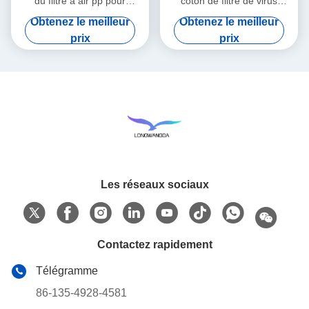
du filtre à air pp pour
coton de filtre de virus
HME/HMEF
bactérien de HME HMEF
Obtenez le meilleur
Obtenez le meilleur
prix
prix
Les réseaux sociaux
Contactez rapidement
Télégramme
86-135-4928-4581