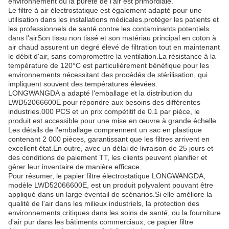
environnement où la pureté de l'air est primordiale.
Le filtre à air électrostatique est également adapté pour une
utilisation dans les installations médicales.protéger les patients et
les professionnels de santé contre les contaminants potentiels
dans l'airSon tissu non tissé et son matériau principal en coton à
air chaud assurent un degré élevé de filtration tout en maintenant
le débit d'air, sans compromettre la ventilation.La résistance à la
température de 120°C est particulièrement bénéfique pour les
environnements nécessitant des procédés de stérilisation, qui
impliquent souvent des températures élevées.
LONGWANGDA a adapté l'emballage et la distribution du
LWD52066600E pour répondre aux besoins des différentes
industries.000 PCS et un prix compétitif de 0.1 par pièce, le
produit est accessible pour une mise en œuvre à grande échelle.
Les détails de l'emballage comprennent un sac en plastique
contenant 2 000 pièces, garantissant que les filtres arrivent en
excellent état.En outre, avec un délai de livraison de 25 jours et
des conditions de paiement TT, les clients peuvent planifier et
gérer leur inventaire de manière efficace.
Pour résumer, le papier filtre électrostatique LONGWANGDA,
modèle LWD52066600E, est un produit polyvalent pouvant être
appliqué dans un large éventail de scénarios.Si elle améliore la
qualité de l'air dans les milieux industriels, la protection des
environnements critiques dans les soins de santé, ou la fourniture
d'air pur dans les bâtiments commerciaux, ce papier filtre