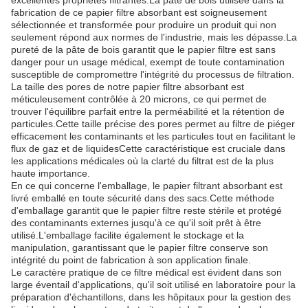
excellentes propriétés filtrantes.La pâte de bois utilisée dans la
fabrication de ce papier filtre absorbant est soigneusement
sélectionnée et transformée pour produire un produit qui non
seulement répond aux normes de l'industrie, mais les dépasse.La
pureté de la pâte de bois garantit que le papier filtre est sans
danger pour un usage médical, exempt de toute contamination
susceptible de compromettre l'intégrité du processus de filtration.
La taille des pores de notre papier filtre absorbant est
méticuleusement contrôlée à 20 microns, ce qui permet de
trouver l'équilibre parfait entre la perméabilité et la rétention de
particules.Cette taille précise des pores permet au filtre de piéger
efficacement les contaminants et les particules tout en facilitant le
flux de gaz et de liquidesCette caractéristique est cruciale dans
les applications médicales où la clarté du filtrat est de la plus
haute importance.
En ce qui concerne l'emballage, le papier filtrant absorbant est
livré emballé en toute sécurité dans des sacs.Cette méthode
d'emballage garantit que le papier filtre reste stérile et protégé
des contaminants externes jusqu'à ce qu'il soit prêt à être
utilisé.L'emballage facilite également le stockage et la
manipulation, garantissant que le papier filtre conserve son
intégrité du point de fabrication à son application finale.
Le caractère pratique de ce filtre médical est évident dans son
large éventail d'applications, qu'il soit utilisé en laboratoire pour la
préparation d'échantillons, dans les hôpitaux pour la gestion des