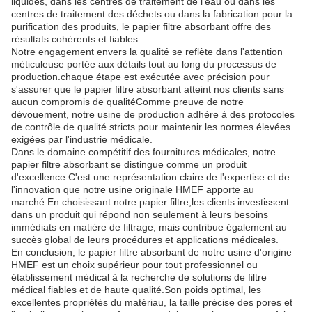
liquides, dans les centres de traitement de l'eau ou dans les
centres de traitement des déchets.ou dans la fabrication pour la
purification des produits, le papier filtre absorbant offre des
résultats cohérents et fiables.
Notre engagement envers la qualité se reflète dans l'attention
méticuleuse portée aux détails tout au long du processus de
production.chaque étape est exécutée avec précision pour
s'assurer que le papier filtre absorbant atteint nos clients sans
aucun compromis de qualitéComme preuve de notre
dévouement, notre usine de production adhère à des protocoles
de contrôle de qualité stricts pour maintenir les normes élevées
exigées par l'industrie médicale.
Dans le domaine compétitif des fournitures médicales, notre
papier filtre absorbant se distingue comme un produit
d'excellence.C'est une représentation claire de l'expertise et de
l'innovation que notre usine originale HMEF apporte au
marché.En choisissant notre papier filtre,les clients investissent
dans un produit qui répond non seulement à leurs besoins
immédiats en matière de filtrage, mais contribue également au
succès global de leurs procédures et applications médicales.
En conclusion, le papier filtre absorbant de notre usine d'origine
HMEF est un choix supérieur pour tout professionnel ou
établissement médical à la recherche de solutions de filtre
médical fiables et de haute qualité.Son poids optimal, les
excellentes propriétés du matériau, la taille précise des pores et