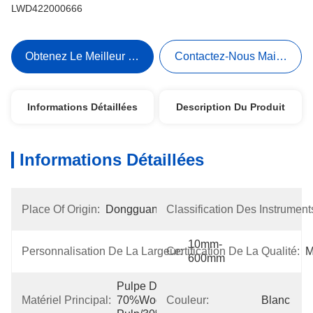
LWD422000666
Obtenez Le Meilleur Prix
Contactez-Nous Maintenant
Informations Détaillées
Description Du Produit
Informations Détaillées
Place Of Origin:
Dongguan
Classification Des Instrument
10mm-
Personnalisation De La Largeur:
Certification De La Qualité:
M
600mm
Pulpe De 
Matériel Principal:
70%Wood 
Couleur:
Blanc