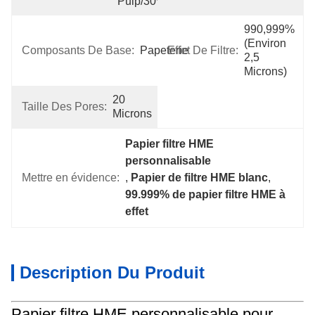
Pulp/30%Cotton
990,999% 
(environ 
Composants De Base:
Papeterie
Effet De Filtre:
2,5 
Microns)
20 
Taille Des Pores:
Microns
Papier filtre HME 
personnalisable
Mettre en évidence:
, 
Papier de filtre HME blanc
, 
99.999% de papier filtre HME à 
effet
Description Du Produit
Papier filtre HME personnalisable pour