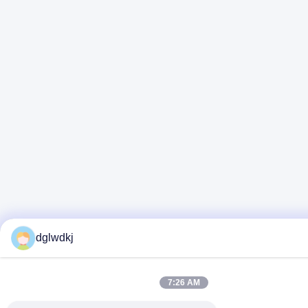
dglwdkj
7:26 AM