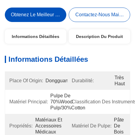
Obtenez Le Meilleur Prix
Contactez-Nous Maintenant
Informations Détaillées
Description Du Produit
Informations Détaillées
Très 
Place Of Origin:
Dongguan
Durabilité:
Haut
Pulpe De 
Matériel Principal:
70%Wood 
Classification Des Instrument
Pulp/30%Cotton
Matériaux Et 
Pâte 
Propriétés:
Accessoires 
Matériel De Pulpe:
De 
Médicaux
Bois