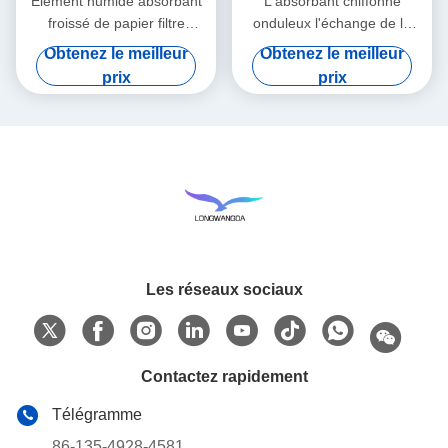
Élément humide absorbant
L'absorbant chiffonné
froissé de papier filtre
onduleux l'échange de la
d'échangeur de la chaleur et
chaleur et d'humidité de
Obtenez le meilleur
Obtenez le meilleur
d'humidité
papier filtre
prix
prix
Les réseaux sociaux
Contactez rapidement
Télégramme
86-135-4928-4581