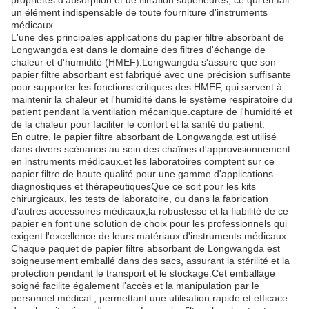
propriétés d'absorption et de filtration supérieures, ce qui en fait
un élément indispensable de toute fourniture d'instruments
médicaux.
L'une des principales applications du papier filtre absorbant de
Longwangda est dans le domaine des filtres d'échange de
chaleur et d'humidité (HMEF).Longwangda s'assure que son
papier filtre absorbant est fabriqué avec une précision suffisante
pour supporter les fonctions critiques des HMEF, qui servent à
maintenir la chaleur et l'humidité dans le système respiratoire du
patient pendant la ventilation mécanique.capture de l'humidité et
de la chaleur pour faciliter le confort et la santé du patient.
En outre, le papier filtre absorbant de Longwangda est utilisé
dans divers scénarios au sein des chaînes d'approvisionnement
en instruments médicaux.et les laboratoires comptent sur ce
papier filtre de haute qualité pour une gamme d'applications
diagnostiques et thérapeutiquesQue ce soit pour les kits
chirurgicaux, les tests de laboratoire, ou dans la fabrication
d'autres accessoires médicaux,la robustesse et la fiabilité de ce
papier en font une solution de choix pour les professionnels qui
exigent l'excellence de leurs matériaux d'instruments médicaux.
Chaque paquet de papier filtre absorbant de Longwangda est
soigneusement emballé dans des sacs, assurant la stérilité et la
protection pendant le transport et le stockage.Cet emballage
soigné facilite également l'accès et la manipulation par le
personnel médical., permettant une utilisation rapide et efficace