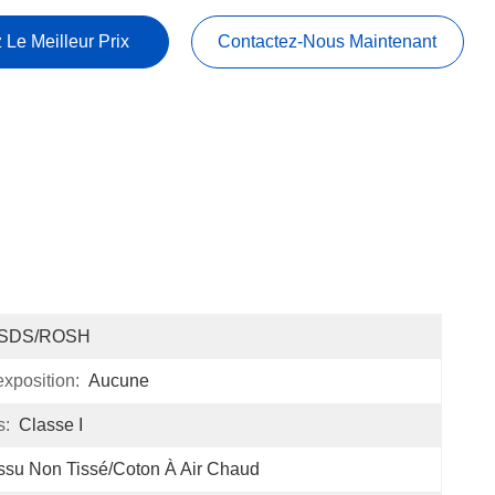
 Le Meilleur Prix
Contactez-Nous Maintenant
SDS/ROSH
xposition:
Aucune
s:
Classe I
ssu Non Tissé/coton À Air Chaud