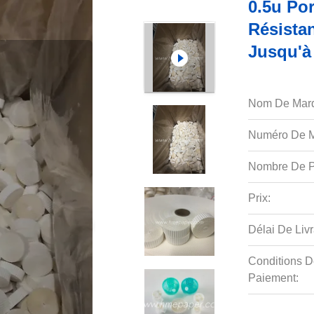
0.5u Por
Résista
Jusqu'à
Nom De Mar
Numéro De M
Nombre De P
Prix:
Délai De Livr
Conditions D
Paiement: