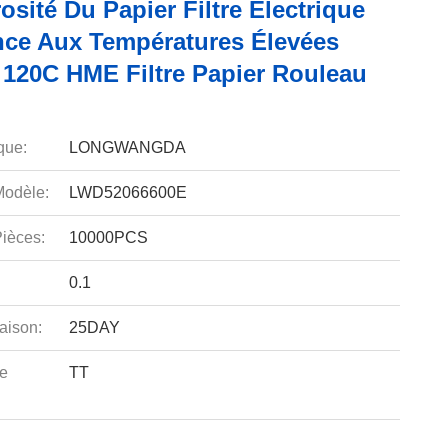
osité Du Papier Filtre Électrique
nce Aux Températures Élevées
 120C HME Filtre Papier Rouleau
que:
LONGWANGDA
odèle:
LWD52066600E
ièces:
10000PCS
0.1
aison:
25DAY
e
TT