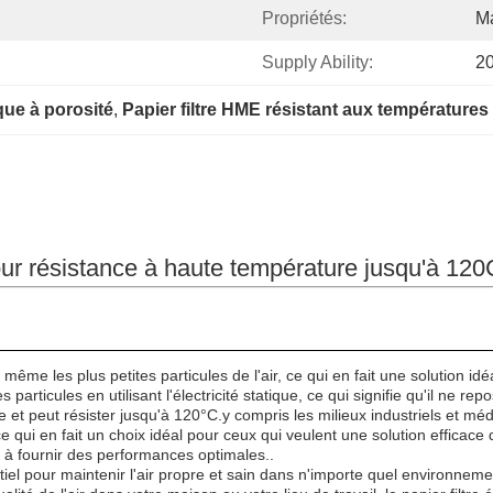
Propriétés:
Ma
Supply Ability:
2
ique à porosité
, 
Papier filtre HME résistant aux températures
 pour résistance à haute température jusqu'à 12
 même les plus petites particules de l'air, ce qui en fait une solution 
s particules en utilisant l'électricité statique, ce qui signifie qu'il ne re
ure et peut résister jusqu'à 120°C.y compris les milieux industriels et m
r, ce qui en fait un choix idéal pour ceux qui veulent une solution efficac
e à fournir des performances optimales..
sentiel pour maintenir l'air propre et sain dans n'importe quel environnem