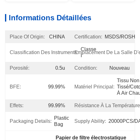
Informations Détaillées
Place Of Origin:
CHINA
Certification:
MSDS/ROSH
Classe 
Classification Des Instruments:
Emplacement De La Salle D'e
I
Porosité:
0.5u
Condition:
Nouveau
Tissu Non 
BFE:
99.99%
Matériel Principal:
Tissé/coto
À Air Cha
Effets:
99.99%
Résistance À La Température
Plastic 
Packaging Details:
Supply Ability:
20000PCS/D
Bag
Papier de filtre électrostatique 