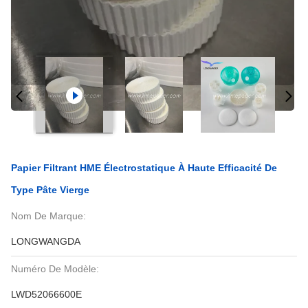
Papier Filtrant HME Électrostatique À Haute Efficacité De
Type Pâte Vierge
Nom De Marque:
LONGWANGDA
Numéro De Modèle:
LWD52066600E