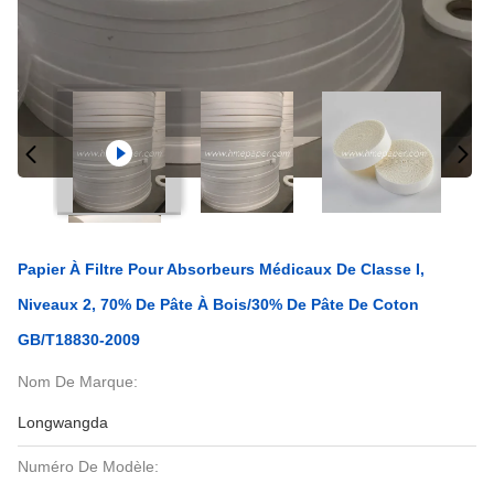
Papier À Filtre Pour Absorbeurs Médicaux De Classe I,
Niveaux 2, 70% De Pâte À Bois/30% De Pâte De Coton
GB/T18830-2009
Nom De Marque:
Longwangda
Numéro De Modèle: