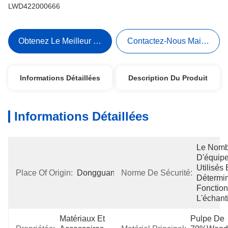
LWD422000666
Obtenez Le Meilleur Prix
Contactez-Nous Maintenant
Informations Détaillées
Description Du Produit
Informations Détaillées
Le Nomb
D'équipe
Utilisés E
Place Of Origin:
Dongguan
Norme De Sécurité:
Détermin
Fonction
L'échanti
Matériaux Et 
Pulpe De 