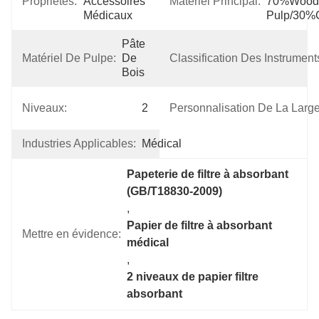
Propriétés:
Accessoires 
Matériel Principal:
70%Wood 
Médicaux
Pulp/30%
Pâte 
Matériel De Pulpe:
De 
Classification Des Instrument
Bois
Niveaux:
2
Personnalisation De La Large
Indus­tries Applicables:
Médical
Papeterie de filtre à absorbant 
(GB/T18830-2009)
, 
Papier de filtre à absorbant 
Mettre en évidence:
médical
, 
2 niveaux de papier filtre 
absorbant