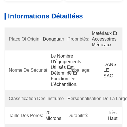
Informations Détaillées
Matériaux Et 
Place Of Origin:
Dongguan
Propriétés:
Accessoires 
Médicaux
Le Nombre 
D'équipements 
DANS 
Utilisés Est 
Norme De Sécurité:
Emballage:
LE 
Déterminé En 
SAC
Fonction De 
L'échantillon.
Classe 
Classification Des Instruments:
Personnalisation De La Large
I
20 
Très 
Taille Des Pores:
Durabilité:
Microns
Haut