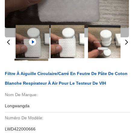
Filtre À Aiguille Circulaire/carré En Feutre De Pâte De Coton
Blanche Respirateur À Air Pour Le Testeur De VIH
Nom De Marque:
Longwangda
Numéro De Modèle:
LWD422000666