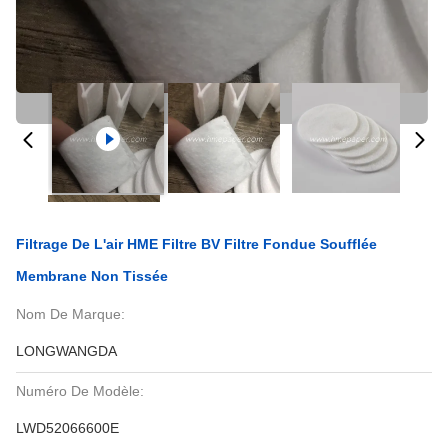
Filtrage De L'air HME Filtre BV Filtre Fondue Soufflée
Membrane Non Tissée
Nom De Marque:
LONGWANGDA
Numéro De Modèle:
LWD52066600E