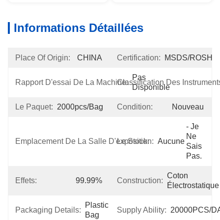
Informations Détaillées
Place Of Origin:
CHINA
Certification:
MSDS/ROSH
Pas 
Rapport D'essai De La Machine:
Classification Des Instrument
Disponible
Le Paquet:
2000pcs/bag
Condition:
Nouveau
- Je 
Ne 
Emplacement De La Salle D'exposition:
Le Stock:
Aucune
Sais 
Pas.
Coton 
Effets:
99.99%
Construction:
Électrostatique
Plastic 
Packaging Details:
Supply Ability:
20000PCS/D
Bag