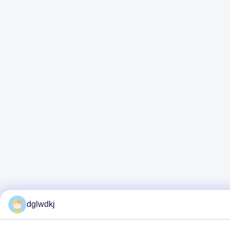
dglwdkj