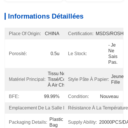
Informations Détaillées
Place Of Origin:
CHINA
Certification:
MSDS/ROSH
- Je 
Ne 
Porosité:
0.5u
Le Stock:
Sais 
Pas.
Tissu Non 
Jeune 
Matériel Principal:
Tissé/coton 
Style Pâte À Papier:
Fille
À Air Chaud
BFE:
99.99%
Condition:
Nouveau
Emplacement De La Salle D'exposition:
Résistance À La Température
Aucune
Plastic 
Packaging Details:
Supply Ability:
20000PCS/D
Bag