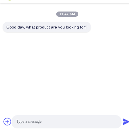
11:47 AM
Good day, what product are you looking for?
Assistance et services:
Notre papier filtre absorbant est conçu pour filtrer et éliminer
efficacement les impuretés et les particules des liquides.En plus
de notre produit standard, nous offrons également des solutions