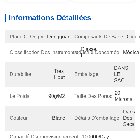
Informations Détaillées
Place Of Origin:
Dongguan
Composants De Base:
Coto
Classe 
Classification Des Instruments:
Industrie Concernée:
Médica
I
DANS 
Très 
Durabilité:
Emballage:
LE 
Haut
SAC
20 
Le Poids:
90g/m2
Taille Des Pores:
Microns
Dans 
Couleur:
Blanc
Détails D'emballage:
Des 
Sacs
Capacité D'approvisionnement:
100000/Day