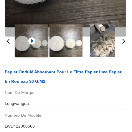
Papier Ondulé Absorbant Pour Le Filtre Papier Hme Papier
En Rouleau 90 G/m2
Nom De Marque:
Longwangda
Numéro De Modèle:
LWD422000666