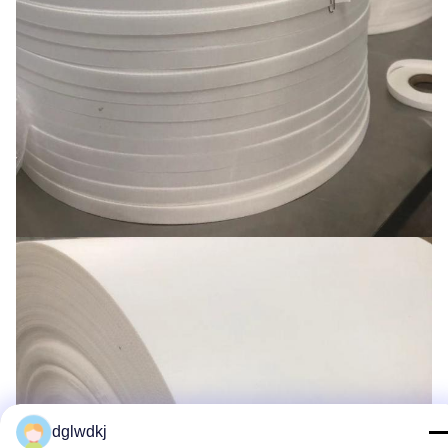
dglwdkj