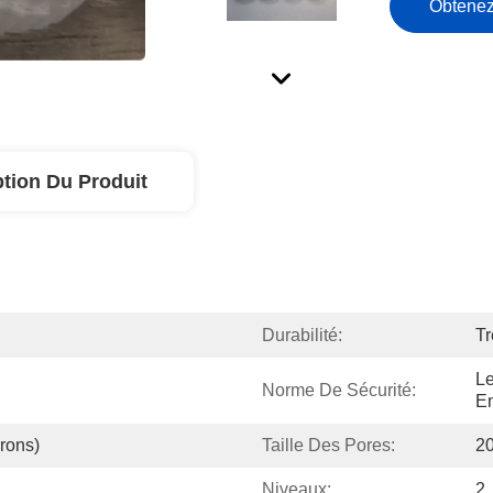
Obtenez
ption Du Produit
Durabilité:
Tr
Le
Norme De Sécurité:
En
rons)
Taille Des Pores:
20
Niveaux:
2