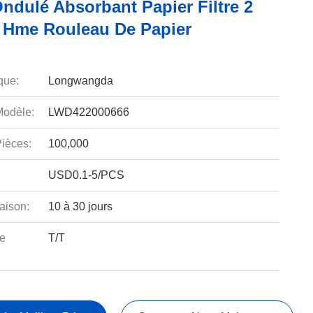
ndulé Absorbant Papier Filtre 2
 Hme Rouleau De Papier
que:
Longwangda
odèle:
LWD422000666
ièces:
100,000
USD0.1-5/PCS
aison:
10 à 30 jours
e
T/T