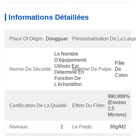
Informations Détaillées
Place Of Origin:
Dongguan
Personnalisation De La Large
Le Nombre 
D'équipements 
Pâte 
Utilisés Est 
Norme De Sécurité:
Matériel De Pulpe:
De 
Déterminé En 
Coton
Fonction De 
L'échantillon.
990,999% 
(environ 
Certification De La Qualité:
MSDS
Effets Du Filtre:
2,5 
Microns)
Niveaux:
2
Le Poids:
90g/m2