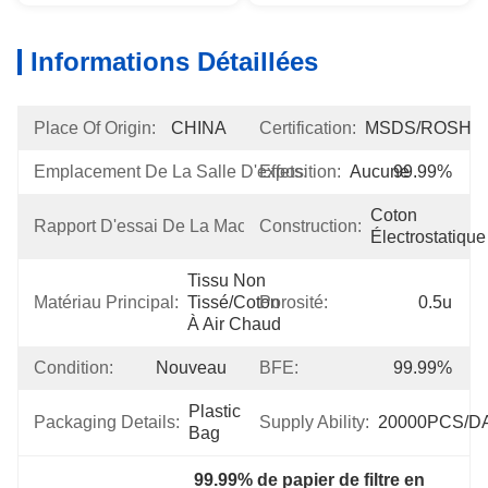
Informations Détaillées
Place Of Origin:
CHINA
Certification:
MSDS/ROSH
Emplacement De La Salle D'exposition:
Effets:
Aucune
99.99%
Pas 
Coton 
Rapport D'essai De La Machine:
Construction:
Disponible
Électrostatique
Tissu Non 
Matériau Principal:
Tissé/coton 
Porosité:
0.5u
À Air Chaud
Condition:
Nouveau
BFE:
99.99%
Plastic 
Packaging Details:
Supply Ability:
20000PCS/D
Bag
99.99% de papier de filtre en 