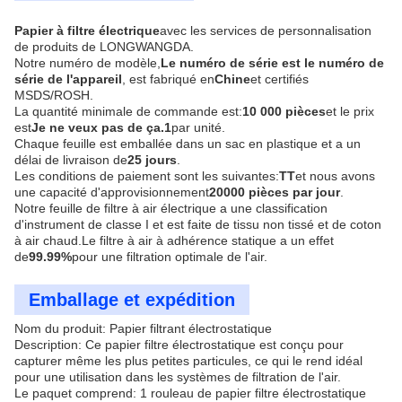
Papier à filtre électrique
avec les services de personnalisation
de produits de LONGWANGDA.
Notre numéro de modèle,
Le numéro de série est le numéro de
série de l'appareil
, est fabriqué en
Chine
et certifiés
MSDS/ROSH.
La quantité minimale de commande est:
10 000 pièces
et le prix
est
Je ne veux pas de ça.1
par unité.
Chaque feuille est emballée dans un sac en plastique et a un
délai de livraison de
25 jours
.
Les conditions de paiement sont les suivantes:
TT
et nous avons
une capacité d'approvisionnement
20000 pièces par jour
.
Notre feuille de filtre à air électrique a une classification
d'instrument de classe I et est faite de tissu non tissé et de coton
à air chaud.Le filtre à air à adhérence statique a un effet
de
99.99%
pour une filtration optimale de l'air.
Emballage et expédition
Nom du produit: Papier filtrant électrostatique
Description: Ce papier filtre électrostatique est conçu pour
capturer même les plus petites particules, ce qui le rend idéal
pour une utilisation dans les systèmes de filtration de l'air.
Le paquet comprend: 1 rouleau de papier filtre électrostatique