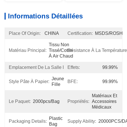
Informations Détaillées
Place Of Origin:
CHINA
Certification:
MSDS/ROSH
Tissu Non 
Matériau Principal:
Tissé/coton 
Résistance À La Température
À Air Chaud
Emplacement De La Salle D'exposition:
Effets:
Aucune
99.99%
Jeune 
Style Pâte À Papier:
BFE:
99.99%
Fille
Matériaux Et 
Le Paquet:
2000pcs/bag
Propriétés:
Accessoires 
Médicaux
Plastic 
Packaging Details:
Supply Ability:
20000PCS/D
Bag